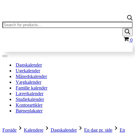
Products
search
In
0
Navigation
menu
Dagskalender
Ugekalender
Månedskalender
Vægkalender
Familie kalender
Lærerkalender
Studiekalender
Kontorartikler
Børneplakater
chevron_right
chevron_right
chevron_right
chevron_right
Forside
Kalendere
Dagskalender
En dag pr. side
En