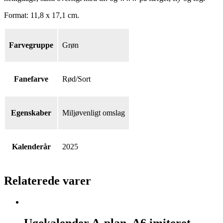
Format: 11,8 x 17,1 cm.
Farvegruppe
Grøn
Fanefarve
Rød/Sort
Egenskaber
Miljøvenligt omslag
Kalenderår
2025
Relaterede varer
Ugekalender
A-