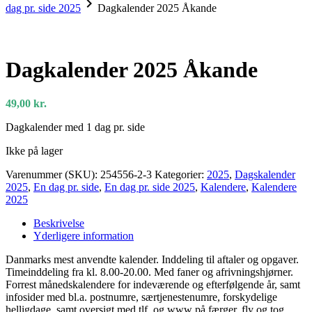
chevron_right
dag pr. side 2025
Dagkalender 2025 Åkande
Dagkalender 2025 Åkande
49,00
kr.
Dagkalender med 1 dag pr. side
Ikke på lager
Varenummer (SKU):
254556-2-3
Kategorier:
2025
,
Dagskalender
2025
,
En dag pr. side
,
En dag pr. side 2025
,
Kalendere
,
Kalendere
2025
Beskrivelse
Yderligere information
Danmarks mest anvendte kalender. Inddeling til aftaler og opgaver.
Timeinddeling fra kl. 8.00-20.00. Med faner og afrivningshjørner.
Forrest månedskalendere for indeværende og efterfølgende år, samt
infosider med bl.a. postnumre, særtjenestenumre, forskydelige
helligdage, samt oversigt med tlf. og www på færger, fly og tog.