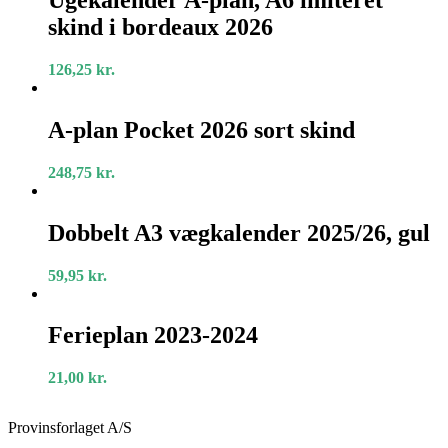
Ugekalender A-plan, A6 imiteret
plan,
skind i bordeaux 2026
A6
imiteret
skind
126,25
kr.
i
bordeaux
A-
2026
plan
A-plan Pocket 2026 sort skind
Pocket
2026
248,75
kr.
sort
skind
Dobbelt
A3
Dobbelt A3 vægkalender 2025/26, gul
vægkalender
2025/26,
59,95
kr.
gul
Ferieplan
2023-
Ferieplan 2023-2024
2024
21,00
kr.
Provinsforlaget A/S