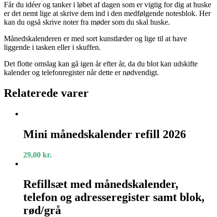
Får du idéer og tanker i løbet af dagen som er vigtig for dig at huske
er det nemt lige at skrive dem ind i den medfølgende notesblok. Her
kan du også skrive noter fra møder som du skal huske.
Månedskalenderen er med sort kunstlæder og lige til at have
liggende i tasken eller i skuffen.
Det flotte omslag kan gå igen år efter år, da du blot kan udskifte
kalender og telefonregister når dette er nødvendigt.
Relaterede varer
Mini
månedskalender
Mini månedskalender refill 2026
refill
2026
29,00
kr.
Refillsæt
med
Refillsæt med månedskalender,
månedskalender,
telefon og adresseregister samt blok,
telefon
og
rød/grå
adresseregister