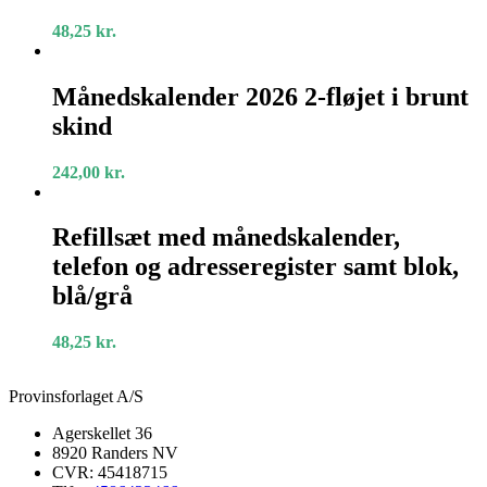
samt
48,25
kr.
blok,
rød/grå
Månedskalender
2026
Månedskalender 2026 2-fløjet i brunt
2-
skind
fløjet
i
brunt
242,00
kr.
skind
Refillsæt
med
Refillsæt med månedskalender,
månedskalender,
telefon og adresseregister samt blok,
telefon
og
blå/grå
adresseregister
samt
48,25
kr.
blok,
blå/grå
Provinsforlaget A/S
Agerskellet 36
8920 Randers NV
CVR: 45418715