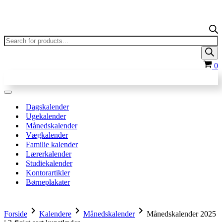
Products
search
In
0
Navigation
menu
Dagskalender
Ugekalender
Månedskalender
Vægkalender
Familie kalender
Lærerkalender
Studiekalender
Kontorartikler
Børneplakater
chevron_right
chevron_right
chevron_right
Forside
Kalendere
Månedskalender
Månedskalender 2025