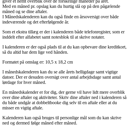
giver et nemt overblik over de forskellige måneder på året.
Med en måned pr. opslag kan du hurtig slå op på den pågælende
måned og se dine aftaler.
I Månedskalenderen kan du også finde en årsoversigt over både
indeværende og det efterfølgende år.
Som et ekstra tillæg er der i kalenderen både telefonregister, som er
inddelt efter alfabetet samt notesblok til at skrive notater.
I kalenderen er der også plads til at du kan opbevare dine kreditkort,
så du altid har dem lige ved hånden.
Formatet på omslag er: 10,5 x 18,2 cm
I månedskalenderen kan du se alle årets helligdage samt vigtige
datoer. Der er desuden oversigt over antal arbejdsdage samt antal
lørdage for hver måned.
En månedskalender er for dig, der gerne vil have lidt mere overblik
over dine aftaler og aktiviteter. Skriv dine aftaler ned i kalenderen så
du både undgår at dobbeltbooke dig selv til en aftale eller at du
misser en vigtig aftale.
Kalenderen kan også bruges til personlige mål som du kan skrive
ned og dermed følge måned efter måned.