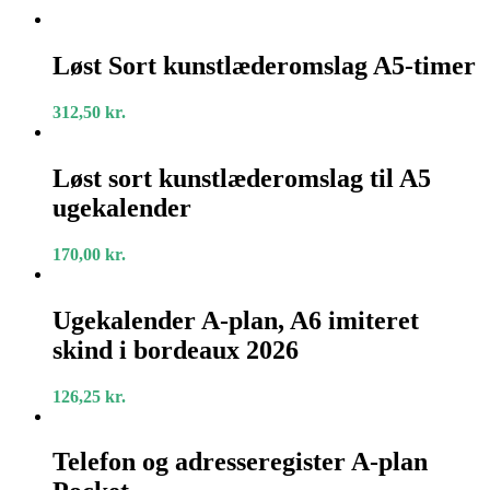
Løst
Sort
Løst Sort kunstlæderomslag A5-timer
kunstlæderomslag
A5-
312,50
kr.
timer
Løst
sort
Løst sort kunstlæderomslag til A5
kunstlæderomslag
ugekalender
til
A5
ugekalender
170,00
kr.
Ugekalender
A-
Ugekalender A-plan, A6 imiteret
plan,
skind i bordeaux 2026
A6
imiteret
skind
126,25
kr.
i
bordeaux
Telefon
2026
og
Telefon og adresseregister A-plan
adresseregister