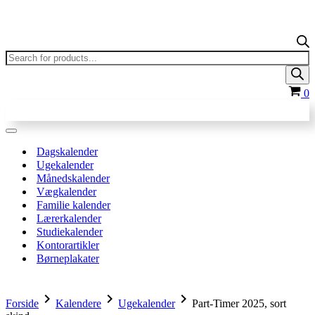
Products
search
In
0
Navigation
menu
Dagskalender
Ugekalender
Månedskalender
Vægkalender
Familie kalender
Lærerkalender
Studiekalender
Kontorartikler
Børneplakater
chevron_right
chevron_right
chevron_right
Forside
Kalendere
Ugekalender
Part-Timer 2025, sort