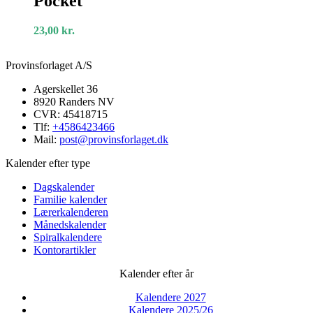
Pocket
A-
plan
Pocket
23,00
kr.
Provinsforlaget A/S
Agerskellet 36
8920 Randers NV
CVR: 45418715
Tlf:
+4586423466
Mail:
post@provinsforlaget.dk
Kalender efter type
Dagskalender
Familie kalender
Lærerkalenderen
Månedskalender
Spiralkalendere
Kontorartikler
Kalender efter år
Kalendere 2027
Kalendere 2025/26