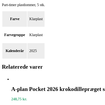
Part-timer plastlommer, 5 stk.
Farve
Klarplast
Farvegruppe
Klarplast
Kalenderår
2025
Relaterede varer
A-
plan
A-plan Pocket 2026 krokodillepræget 
Pocket
2026
248,75
kr.
krokodillepræget
skind