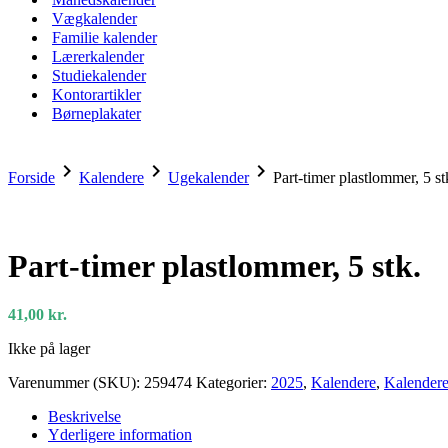
Vægkalender
Familie kalender
Lærerkalender
Studiekalender
Kontorartikler
Børneplakater
chevron_right
chevron_right
chevron_right
Forside
Kalendere
Ugekalender
Part-timer plastlommer, 5 st
Part-timer plastlommer, 5 stk.
41,00
kr.
Ikke på lager
Varenummer (SKU):
259474
Kategorier:
2025
,
Kalendere
,
Kalender
Beskrivelse
Yderligere information