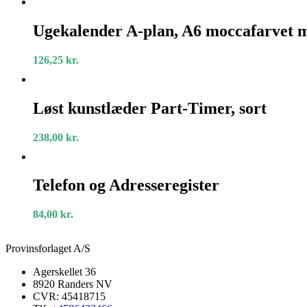
Ugekalender
A-
Ugekalender A-plan, A6 moccafarvet 
plan,
A6
126,25
kr.
moccafarvet
mexico
2026
Løst
kunstlæder
Løst kunstlæder Part-Timer, sort
Part-
Timer,
238,00
kr.
sort
Telefon
og
Telefon og Adresseregister
Adresseregister
84,00
kr.
Provinsforlaget A/S
Agerskellet 36
8920 Randers NV
CVR: 45418715