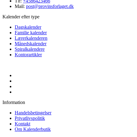
Tlf:
+4586423466
Mail:
post@provinsforlaget.dk
Kalender efter type
Dagskalender
Familie kalender
Lærerkalenderen
Månedskalender
Spiralkalendere
Kontorartikler
Information
Handelsbetingelser
Privatlivspolitik
Kontakt
Om Kalenderbutik