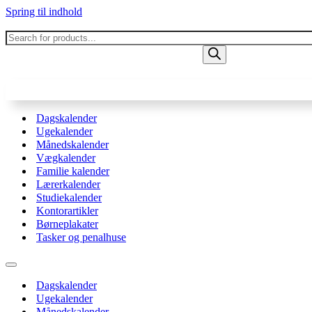
Spring til indhold
Products
search
Dagskalender
Ugekalender
Månedskalender
Vægkalender
Familie kalender
Lærerkalender
Studiekalender
Kontorartikler
Børneplakater
Tasker og penalhuse
Navigation
menu
Dagskalender
Ugekalender
Månedskalender