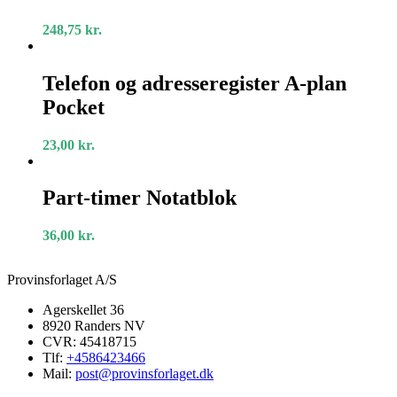
krokodillepræget
skind
248,75
kr.
Telefon
og
Telefon og adresseregister A-plan
adresseregister
Pocket
A-
plan
Pocket
23,00
kr.
Part-
timer
Part-timer Notatblok
Notatblok
36,00
kr.
Provinsforlaget A/S
Agerskellet 36
8920 Randers NV
CVR: 45418715
Tlf:
+4586423466
Mail:
post@provinsforlaget.dk