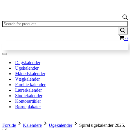
Products
search
In
0
Navigation
menu
Dagskalender
Ugekalender
Månedskalender
Vægkalender
Familie kalender
Lærerkalender
Studiekalender
Kontorartikler
Børneplakater
chevron_right
chevron_right
chevron_right
Forside
Kalendere
Ugekalender
Spiral ugekalender 2025,