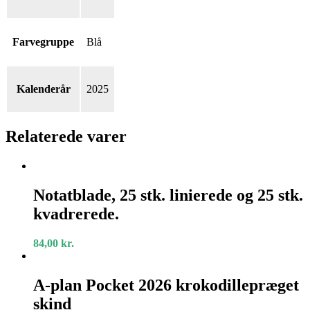
Farvegruppe
Blå
Kalenderår
2025
Relaterede varer
Notatblade,
25
Notatblade, 25 stk. linierede og 25 stk.
stk.
kvadrerede.
linierede
og
25
84,00
kr.
stk.
kvadrerede.
A-
plan
A-plan Pocket 2026 krokodillepræget
Pocket
skind
2026