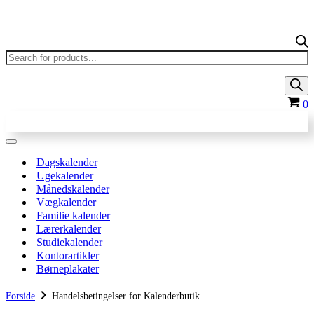
P
s
In
0
Navigation
menu
Dagskalender
Ugekalender
Månedskalender
Vægkalender
Familie kalender
Lærerkalender
Studiekalender
Kontorartikler
Børneplakater
chevron_right
Forside
Handelsbetingelser for Kalenderbutik