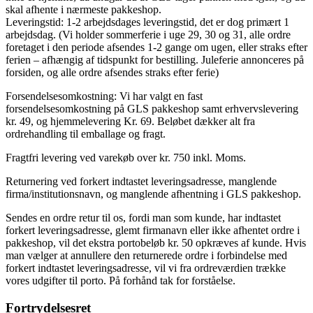
skal afhente i nærmeste pakkeshop.
Leveringstid: 1-2 arbejdsdages leveringstid, det er dog primært 1
arbejdsdag. (Vi holder sommerferie i uge 29, 30 og 31, alle ordre
foretaget i den periode afsendes 1-2 gange om ugen, eller straks efter
ferien – afhængig af tidspunkt for bestilling. Juleferie annonceres på
forsiden, og alle ordre afsendes straks efter ferie)
Forsendelsesomkostning: Vi har valgt en fast
forsendelsesomkostning på GLS pakkeshop samt erhvervslevering
kr. 49, og hjemmelevering Kr. 69. Beløbet dækker alt fra
ordrehandling til emballage og fragt.
Fragtfri levering ved varekøb over kr. 750 inkl. Moms.
Returnering ved forkert indtastet leveringsadresse, manglende
firma/institutionsnavn, og manglende afhentning i GLS pakkeshop.
Sendes en ordre retur til os, fordi man som kunde, har indtastet
forkert leveringsadresse, glemt firmanavn eller ikke afhentet ordre i
pakkeshop, vil det ekstra portobeløb kr. 50 opkræves af kunde. Hvis
man vælger at annullere den returnerede ordre i forbindelse med
forkert indtastet leveringsadresse, vil vi fra ordreværdien trække
vores udgifter til porto. På forhånd tak for forståelse.
Fortrydelsesret