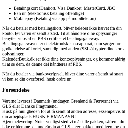
Betalingskort (Dankort, Visa Dankort, MasterCard, JBC
Ean nr. (elektronisk betaling offentlige)
Mobilepay (Betaling via app på mobiltelefon)
Når du betaler med betalingskort, bliver beløbet ikke hævet fra din
konto, før varen er sendt afsted. Til at håndtere dine oplysninger
benytter vi os af en PBS certificeret betalingsgateway.
Betalingsgatewayen er et elektronisk kasseapparat, som sørger for
godkendelse af kortet, samtidig med at den (SSL-)krypter dine kort-
oplysninger.
KalenderButik.dk ser ikke dine kontooplysninger, og kommer aldrig
til at se dem, da denne del håndteres af PBS.
Når du betaler via bankoverførsel, bliver dine varer afsendt så snart
vi kan se din overførsel, husk ordre nr..
Forsendelse
Varerne leveres i Danmark (undtagen Grønland & Færøerne) via
GLS eller Danske Fragtmænd.
Husk på muligheden for at få sendt til anden adresse, eksempelvis til
din arbejdsplads HUSK FIRMANAVN!
Hjemmelevering: Noter venligst sted vi må stille pakken, såfremt du
ikke er hjemme, da undgår du at GLS tager pakken med igen, og du