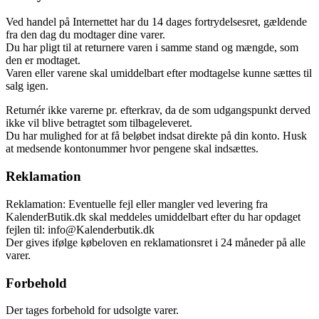
Ved handel på Internettet har du 14 dages fortrydelsesret, gældende
fra den dag du modtager dine varer.
Du har pligt til at returnere varen i samme stand og mængde, som
den er modtaget.
Varen eller varene skal umiddelbart efter modtagelse kunne sættes til
salg igen.
Returnér ikke varerne pr. efterkrav, da de som udgangspunkt derved
ikke vil blive betragtet som tilbageleveret.
Du har mulighed for at få beløbet indsat direkte på din konto. Husk
at medsende kontonummer hvor pengene skal indsættes.
Reklamation
Reklamation: Eventuelle fejl eller mangler ved levering fra
KalenderButik.dk skal meddeles umiddelbart efter du har opdaget
fejlen til: info@Kalenderbutik.dk
Der gives ifølge købeloven en reklamationsret i 24 måneder på alle
varer.
Forbehold
Der tages forbehold for udsolgte varer.