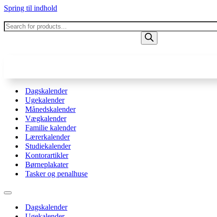
Spring til indhold
Products
search
Dagskalender
Ugekalender
Månedskalender
Vægkalender
Familie kalender
Lærerkalender
Studiekalender
Kontorartikler
Børneplakater
Tasker og penalhuse
Navigation
menu
Dagskalender
Ugekalender