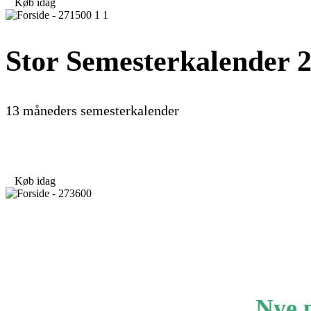
Køb idag
Stor Semesterkalender 
13 måneders semesterkalender
98,00
kr.
Køb idag
Nye 