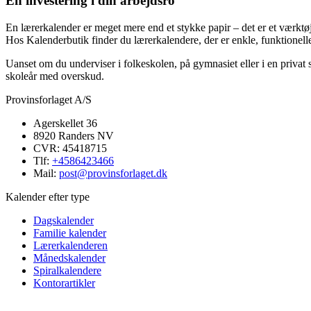
En investering i din arbejdsro
En lærerkalender er meget mere end et stykke papir – det er et værktøj,
Hos Kalenderbutik finder du lærerkalendere, der er enkle, funktionell
Uanset om du underviser i folkeskolen, på gymnasiet eller i en privat sk
skoleår med overskud.
Provinsforlaget A/S
Agerskellet 36
8920 Randers NV
CVR: 45418715
Tlf:
+4586423466
Mail:
post@provinsforlaget.dk
Kalender efter type
Dagskalender
Familie kalender
Lærerkalenderen
Månedskalender
Spiralkalendere
Kontorartikler