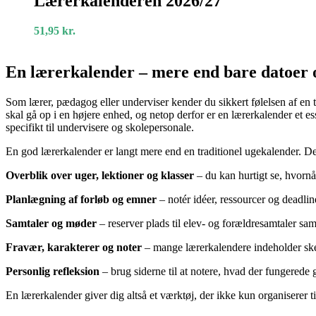
Lærerkalenderen 2026/27
51,95
kr.
En lærerkalender – mere end bare datoer 
Som lærer, pædagog eller underviser kender du sikkert følelsen af en
skal gå op i en højere enhed, og netop derfor er en lærerkalender et es
specifikt til undervisere og skolepersonale.
En god lærerkalender er langt mere end en traditionel ugekalender. De
Overblik over uger, lektioner og klasser
– du kan hurtigt se, hvornår
Planlægning af forløb og emner
– notér idéer, ressourcer og deadline
Samtaler og møder
– reserver plads til elev- og forældresamtaler sa
Fravær, karakterer og noter
– mange lærerkalendere indeholder skem
Personlig refleksion
– brug siderne til at notere, hvad der fungerede
En lærerkalender giver dig altså et værktøj, der ikke kun organiserer t