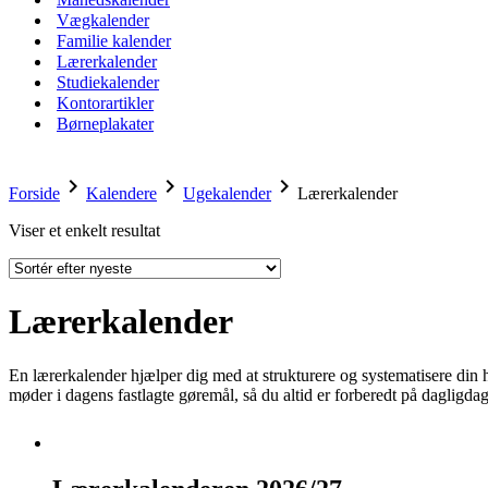
Vægkalender
Familie kalender
Lærerkalender
Studiekalender
Kontorartikler
Børneplakater
chevron_right
chevron_right
chevron_right
Forside
Kalendere
Ugekalender
Lærerkalender
Viser et enkelt resultat
Lærerkalender
En lærerkalender hjælper dig med at strukturere og systematisere din 
møder i dagens fastlagte gøremål, så du altid er forberedt på dagligdage
Lærerkalenderen
2026/27