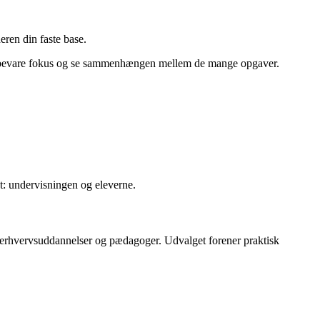
eren din faste base.
mt at bevare fokus og se sammenhængen mellem de mange opgaver.
st: undervisningen og eleverne.
å erhvervsuddannelser og pædagoger. Udvalget forener praktisk