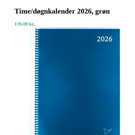
Time/døgnkalender
2026,
Time/døgnkalender 2026, grøn
grøn
139,00
kr.