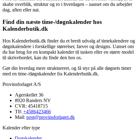
skabe overblik, struktur og ro i hverdagen – uanset om du arbejder
dag, aften eller nat.
Find din næste time-/døgnkalender hos
Kalenderbutik.dk
Hos Kalenderbutik.dk finder du et bredt udvalg af timekalendere og
døgnkalendere i forskellige størrelser, farver og designs. Uanset om
du har brug for en kompakt kalender til tasken eller en større model
til skrivebordet, kan du finde den hos os.
Gør din hverdag mere struktureret, og få styr på alle døgnets timer
med en time-/døgnkalender fra Kalenderbutik.dk.
Provinsforlaget A/S
Agerskellet 36
8920 Randers NV
CVR: 45418715
Tlf:
+4586423466
Mail:
post@provinsforlaget.dk
Kalender efter type
Dagskalender