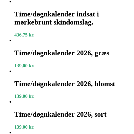
Time/døgnkalender
indsat
Time/døgnkalender indsat i
i
mørkebrunt skindomslag.
mørkebrunt
skindomslag.
436,75
kr.
Time/døgnkalender
2026,
Time/døgnkalender 2026, græs
græs
139,00
kr.
Time/døgnkalender
2026,
Time/døgnkalender 2026, blomst
blomst
139,00
kr.
Time/døgnkalender
2026,
Time/døgnkalender 2026, sort
sort
139,00
kr.