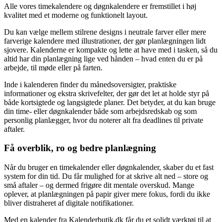
Alle vores timekalendere og døgnkalendere er fremstillet i høj
kvalitet med et moderne og funktionelt layout.
Du kan vælge mellem stilrene designs i neutrale farver eller mere
farverige kalendere med illustrationer, der gør planlægningen lidt
sjovere. Kalenderne er kompakte og lette at have med i tasken, så du
altid har din planlægning lige ved hånden – hvad enten du er på
arbejde, til møde eller på farten.
Inde i kalenderen finder du månedsoversigter, praktiske
informationer og ekstra skrivefelter, der gør det let at holde styr på
både kortsigtede og langsigtede planer. Det betyder, at du kan bruge
din time- eller døgnkalender både som arbejdsredskab og som
personlig planlægger, hvor du noterer alt fra deadlines til private
aftaler.
Få overblik, ro og bedre planlægning
Når du bruger en timekalender eller døgnkalender, skaber du et fast
system for din tid. Du får mulighed for at skrive alt ned – store og
små aftaler – og dermed frigøre dit mentale overskud. Mange
oplever, at planlægningen på papir giver mere fokus, fordi du ikke
bliver distraheret af digitale notifikationer.
Med en kalender fra Kalenderbutik.dk får du et solidt værktøj til at