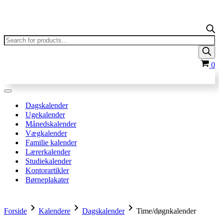
Products
search
In
0
Navigation
menu
Dagskalender
Ugekalender
Månedskalender
Vægkalender
Familie kalender
Lærerkalender
Studiekalender
Kontorartikler
Børneplakater
chevron_right
chevron_right
chevron_right
Forside
Kalendere
Dagskalender
Time/døgnkalender