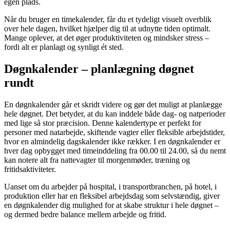
egen plads.
Når du bruger en timekalender, får du et tydeligt visuelt overblik
over hele dagen, hvilket hjælper dig til at udnytte tiden optimalt.
Mange oplever, at det øger produktiviteten og mindsker stress –
fordi alt er planlagt og synligt ét sted.
Døgnkalender – planlægning døgnet
rundt
En døgnkalender går et skridt videre og gør det muligt at planlægge
hele døgnet. Det betyder, at du kan inddele både dag- og natperioder
med lige så stor præcision. Denne kalendertype er perfekt for
personer med natarbejde, skiftende vagter eller fleksible arbejdstider,
hvor en almindelig dagskalender ikke rækker. I en døgnkalender er
hver dag opbygget med timeinddeling fra 00.00 til 24.00, så du nemt
kan notere alt fra nattevagter til morgenmøder, træning og
fritidsaktiviteter.
Uanset om du arbejder på hospital, i transportbranchen, på hotel, i
produktion eller har en fleksibel arbejdsdag som selvstændig, giver
en døgnkalender dig mulighed for at skabe struktur i hele døgnet –
og dermed bedre balance mellem arbejde og fritid.