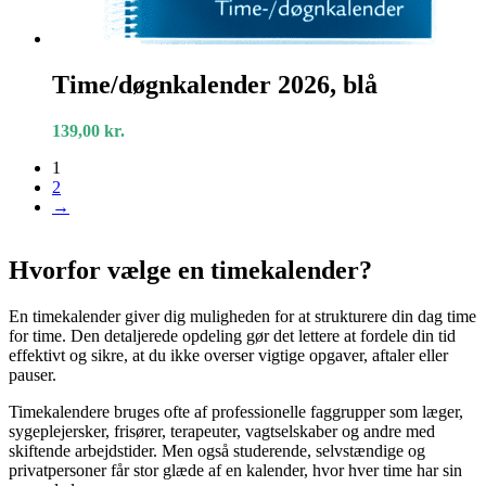
Time/døgnkalender
2026,
Time/døgnkalender 2026, blå
blå
139,00
kr.
1
2
→
Hvorfor vælge en timekalender?
En timekalender giver dig muligheden for at strukturere din dag time
for time. Den detaljerede opdeling gør det lettere at fordele din tid
effektivt og sikre, at du ikke overser vigtige opgaver, aftaler eller
pauser.
Timekalendere bruges ofte af professionelle faggrupper som læger,
sygeplejersker, frisører, terapeuter, vagtselskaber og andre med
skiftende arbejdstider. Men også studerende, selvstændige og
privatpersoner får stor glæde af en kalender, hvor hver time har sin