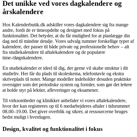
Det unikke ved vores dagkalendere og
årskalendere
Hos Kalenderbutik.dk adskiller vores dagkalendere sig fra mange
andre, fordi de er timeopdelte og designet med fokus på
funktionalitet. Det betyder, at du får mulighed for at planlægge din
dag ned til mindste detalje. Vores udvalg rummer forskellige typer af
kalendere, der passer til både private og professionelle behov – alt
fra studiekalendere til aftalekalendere og de populære
time-/døgnkalendere.
En studiekalender er ideel til dig, der gerne vil skabe struktur i dit
studieliv. Her får du plads til skoleskema, telefontavle og ekstra
skriveplads til noter. Mange modeller indeholder desuden praktiske
oversigter som det periodiske system og formler, som gør det lettere
at holde styr på lektier, afleveringer og eksamener.
Til virksomheder og klinikker anbefaler vi vores aftalekalendere,
hvor der kan registreres op til 6 medarbejderes aftaler i tidsrummet
08.00–19.00. Det giver overblik og sikrer, at ressourcerne bruges
bedst muligt i hverdagen.
Design, kvalitet og funktionalitet i fokus