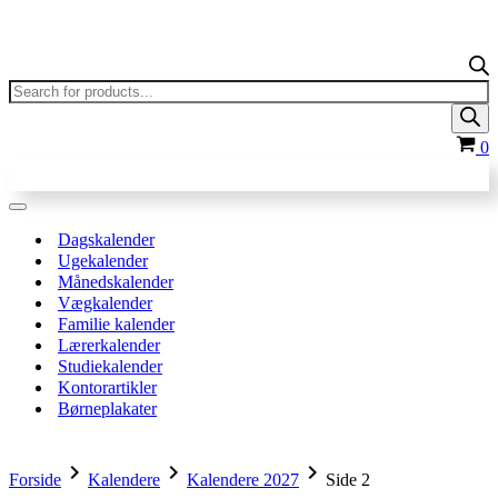
Products
search
In
0
Navigation
menu
Dagskalender
Ugekalender
Månedskalender
Vægkalender
Familie kalender
Lærerkalender
Studiekalender
Kontorartikler
Børneplakater
chevron_right
chevron_right
chevron_right
Forside
Kalendere
Kalendere 2027
Side 2