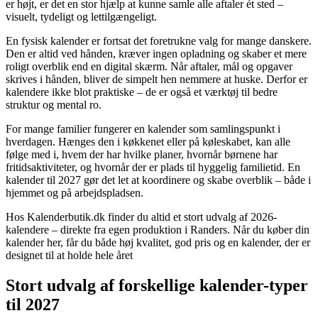
er højt, er det en stor hjælp at kunne samle alle aftaler ét sted –
visuelt, tydeligt og lettilgængeligt.
En fysisk kalender er fortsat det foretrukne valg for mange danskere.
Den er altid ved hånden, kræver ingen opladning og skaber et mere
roligt overblik end en digital skærm. Når aftaler, mål og opgaver
skrives i hånden, bliver de simpelt hen nemmere at huske. Derfor er
kalendere ikke blot praktiske – de er også et værktøj til bedre
struktur og mental ro.
For mange familier fungerer en kalender som samlingspunkt i
hverdagen. Hænges den i køkkenet eller på køleskabet, kan alle
følge med i, hvem der har hvilke planer, hvornår børnene har
fritidsaktiviteter, og hvornår der er plads til hyggelig familietid. En
kalender til 2027 gør det let at koordinere og skabe overblik – både i
hjemmet og på arbejdspladsen.
Hos Kalenderbutik.dk finder du altid et stort udvalg af 2026-
kalendere – direkte fra egen produktion i Randers. Når du køber din
kalender her, får du både høj kvalitet, god pris og en kalender, der er
designet til at holde hele året
Stort udvalg af forskellige kalender-typer
til 2027