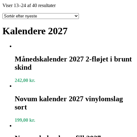
Sorted
Viser 13–24 af 40 resultater
by
latest
Kalendere 2027
Månedskalender
2027
Månedskalender 2027 2-fløjet i brunt
2-
skind
fløjet
i
brunt
242,00
kr.
skind
Novum
kalender
Novum kalender 2027 vinylomslag
2027
sort
vinylomslag
sort
199,00
kr.
Novum
kalender