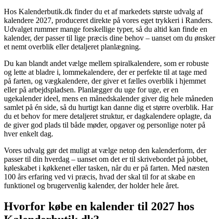
Hos Kalenderbutik.dk finder du et af markedets største udvalg af
kalendere 2027, produceret direkte på vores eget trykkeri i Randers.
Udvalget rummer mange forskellige typer, så du altid kan finde en
kalender, der passer til lige præcis dine behov – uanset om du ønsker
et nemt overblik eller detaljeret planlægning.
Du kan blandt andet vælge mellem spiralkalendere, som er robuste
og lette at bladre i, lommekalendere, der er perfekte til at tage med
på farten, og vægkalendere, der giver et fælles overblik i hjemmet
eller på arbejdspladsen. Planlægger du uge for uge, er en
ugekalender ideel, mens en månedskalender giver dig hele måneden
samlet på én side, så du hurtigt kan danne dig et større overblik. Har
du et behov for mere detaljeret struktur, er dagkalendere oplagte, da
de giver god plads til både møder, opgaver og personlige noter på
hver enkelt dag.
Vores udvalg gør det muligt at vælge netop den kalenderform, der
passer til din hverdag – uanset om det er til skrivebordet på jobbet,
køleskabet i køkkenet eller tasken, når du er på farten. Med næsten
100 års erfaring ved vi præcis, hvad der skal til for at skabe en
funktionel og brugervenlig kalender, der holder hele året.
Hvorfor købe en kalender til 2027 hos