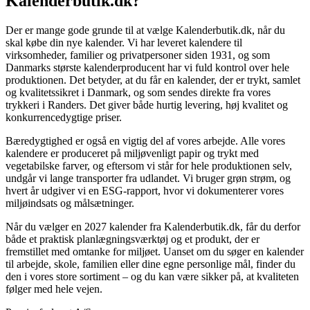
Kalenderbutik.dk?
Der er mange gode grunde til at vælge Kalenderbutik.dk, når du
skal købe din nye kalender. Vi har leveret kalendere til
virksomheder, familier og privatpersoner siden 1931, og som
Danmarks største kalenderproducent har vi fuld kontrol over hele
produktionen. Det betyder, at du får en kalender, der er trykt, samlet
og kvalitetssikret i Danmark, og som sendes direkte fra vores
trykkeri i Randers. Det giver både hurtig levering, høj kvalitet og
konkurrencedygtige priser.
Bæredygtighed er også en vigtig del af vores arbejde. Alle vores
kalendere er produceret på miljøvenligt papir og trykt med
vegetabilske farver, og eftersom vi står for hele produktionen selv,
undgår vi lange transporter fra udlandet. Vi bruger grøn strøm, og
hvert år udgiver vi en ESG-rapport, hvor vi dokumenterer vores
miljøindsats og målsætninger.
Når du vælger en 2027 kalender fra Kalenderbutik.dk, får du derfor
både et praktisk planlægningsværktøj og et produkt, der er
fremstillet med omtanke for miljøet. Uanset om du søger en kalender
til arbejde, skole, familien eller dine egne personlige mål, finder du
den i vores store sortiment – og du kan være sikker på, at kvaliteten
følger med hele vejen.