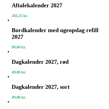
2027
Aftalekalender 2027
283,25
kr.
Bordkalender
med
Bordkalender med ugeopslag refill
ugeopslag
2027
refill
2027
99,00
kr.
Dagkalender
2027,
Dagkalender 2027, rød
rød
49,00
kr.
Dagkalender
2027,
Dagkalender 2027, sort
sort
49,00
kr.
Dagkalender