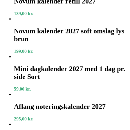
Novum kalender refill 2027
refill
2027
139,00
kr.
Novum
kalender
Novum kalender 2027 soft omslag lys
2027
brun
soft
omslag
lys
199,00
kr.
brun
Mini
dagkalender
Mini dagkalender 2027 med 1 dag pr.
2027
side Sort
med
1
dag
59,00
kr.
pr.
side
Aflang
Sort
noteringskalender
Aflang noteringskalender 2027
2027
295,00
kr.
Aftalekalender