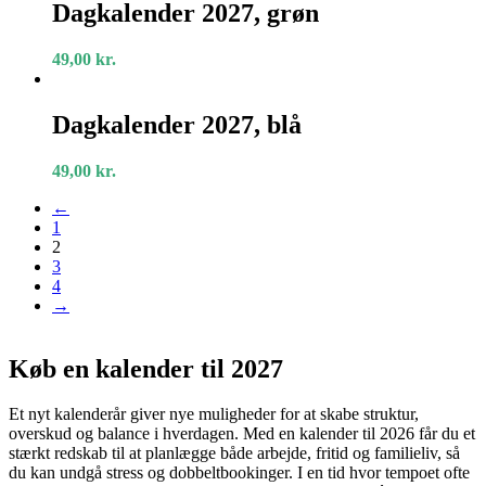
2027,
Dagkalender 2027, grøn
grøn
49,00
kr.
Dagkalender
2027,
Dagkalender 2027, blå
blå
49,00
kr.
←
1
2
3
4
→
Køb en kalender til 2027
Et nyt kalenderår giver nye muligheder for at skabe struktur,
overskud og balance i hverdagen. Med en kalender til 2026 får du et
stærkt redskab til at planlægge både arbejde, fritid og familieliv, så
du kan undgå stress og dobbeltbookinger. I en tid hvor tempoet ofte