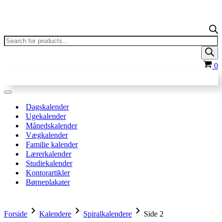
Products
search
In
0
Navigation
menu
Dagskalender
Ugekalender
Månedskalender
Vægkalender
Familie kalender
Lærerkalender
Studiekalender
Kontorartikler
Børneplakater
chevron_right
chevron_right
chevron_right
Forside
Kalendere
Spiralkalendere
Side 2