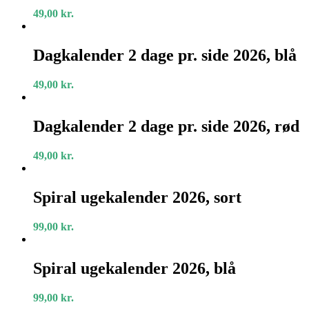
pr.
49,00
kr.
side
2026,
Dagkalender
sort
2
Dagkalender 2 dage pr. side 2026, blå
dage
pr.
49,00
kr.
side
2026,
Dagkalender
blå
2
Dagkalender 2 dage pr. side 2026, rød
dage
pr.
49,00
kr.
side
2026,
Spiral
rød
ugekalender
Spiral ugekalender 2026, sort
2026,
sort
99,00
kr.
Spiral
ugekalender
Spiral ugekalender 2026, blå
2026,
blå
99,00
kr.