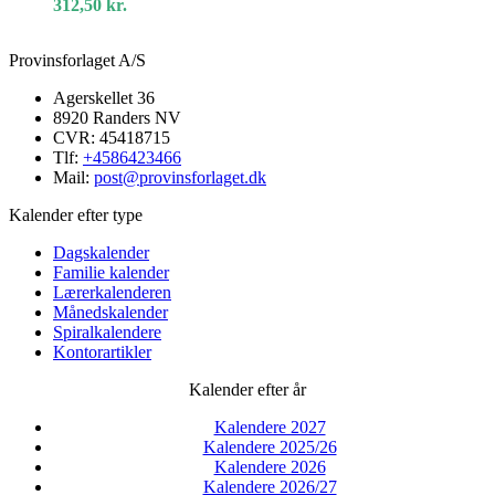
312,50
kr.
timer
Provinsforlaget A/S
Agerskellet 36
8920 Randers NV
CVR: 45418715
Tlf:
+4586423466
Mail:
post@provinsforlaget.dk
Kalender efter type
Dagskalender
Familie kalender
Lærerkalenderen
Månedskalender
Spiralkalendere
Kontorartikler
Kalender efter år
Kalendere 2027
Kalendere 2025/26
Kalendere 2026
Kalendere 2026/27