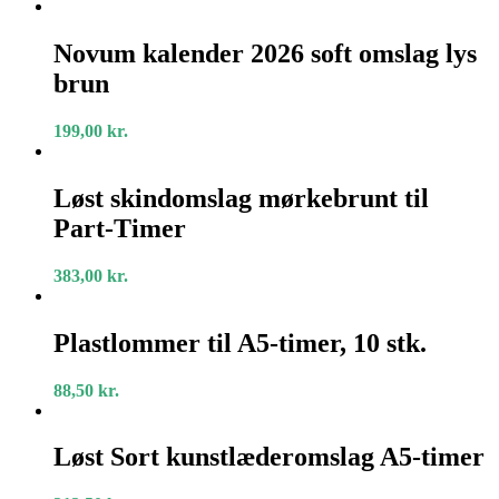
Novum
kalender
Novum kalender 2026 soft omslag lys
2026
brun
soft
omslag
lys
199,00
kr.
brun
Løst
skindomslag
Løst skindomslag mørkebrunt til
mørkebrunt
Part-Timer
til
Part-
Timer
383,00
kr.
Plastlommer
til
Plastlommer til A5-timer, 10 stk.
A5-
timer,
88,50
kr.
10
stk.
Løst
Sort
Løst Sort kunstlæderomslag A5-timer
kunstlæderomslag
A5-