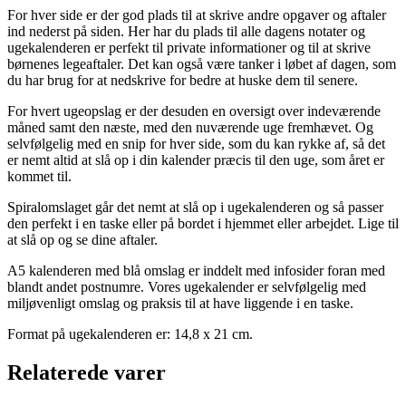
For hver side er der god plads til at skrive andre opgaver og aftaler
ind nederst på siden. Her har du plads til alle dagens notater og
ugekalenderen er perfekt til private informationer og til at skrive
børnenes legeaftaler. Det kan også være tanker i løbet af dagen, som
du har brug for at nedskrive for bedre at huske dem til senere.
For hvert ugeopslag er der desuden en oversigt over indeværende
måned samt den næste, med den nuværende uge fremhævet. Og
selvfølgelig med en snip for hver side, som du kan rykke af, så det
er nemt altid at slå op i din kalender præcis til den uge, som året er
kommet til.
Spiralomslaget går det nemt at slå op i ugekalenderen og så passer
den perfekt i en taske eller på bordet i hjemmet eller arbejdet. Lige til
at slå op og se dine aftaler.
A5 kalenderen med blå omslag er inddelt med infosider foran med
blandt andet postnumre. Vores ugekalender er selvfølgelig med
miljøvenligt omslag og praksis til at have liggende i en taske.
Format på ugekalenderen er: 14,8 x 21 cm.
Relaterede varer