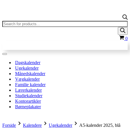
Products
search
In
0
Navigation
menu
Dagskalender
Ugekalender
Månedskalender
Vægkalender
Familie kalender
Lærerkalender
Studiekalender
Kontorartikler
Børneplakater
chevron_right
chevron_right
chevron_right
Forside
Kalendere
Ugekalender
A5-kalender 2025, blå