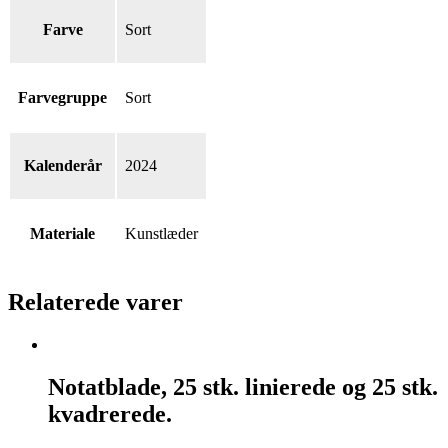
Farve
Sort
Farvegruppe
Sort
Kalenderår
2024
Materiale
Kunstlæder
Relaterede varer
Notatblade,
25
Notatblade, 25 stk. linierede og 25 stk.
stk.
kvadrerede.
linierede
og