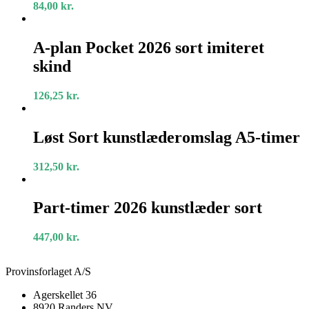
25
84,00
kr.
stk.
kvadrerede.
A-
plan
A-plan Pocket 2026 sort imiteret
Pocket
skind
2026
sort
imiteret
126,25
kr.
skind
Løst
Sort
Løst Sort kunstlæderomslag A5-timer
kunstlæderomslag
A5-
312,50
kr.
timer
Part-
timer
Part-timer 2026 kunstlæder sort
2026
kunstlæder
447,00
kr.
sort
Provinsforlaget A/S
Agerskellet 36
8920 Randers NV