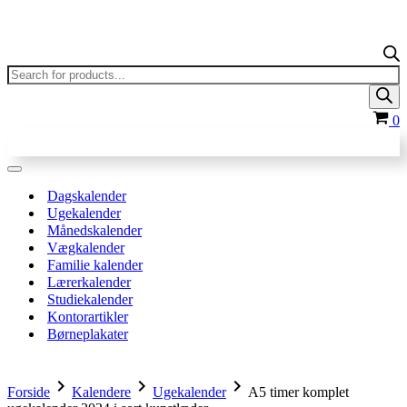
Products
search
In
0
Navigation
menu
Dagskalender
Ugekalender
Månedskalender
Vægkalender
Familie kalender
Lærerkalender
Studiekalender
Kontorartikler
Børneplakater
chevron_right
chevron_right
chevron_right
Forside
Kalendere
Ugekalender
A5 timer komplet