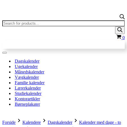
Products
search
In
0
Navigation
menu
Dagskalender
Ugekalender
Månedskalender
Vægkalender
Familie kalender
Lærerkalender
Studiekalender
Kontorartikler
Børneplakater
chevron_right
chevron_right
chevron_right
Forside
Kalendere
Dagskalender
Kalender med dage - to