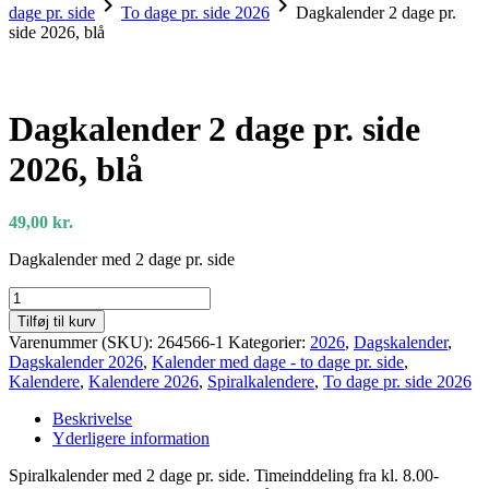
chevron_right
chevron_right
dage pr. side
To dage pr. side 2026
Dagkalender 2 dage pr.
side 2026, blå
Dagkalender 2 dage pr. side
2026, blå
49,00
kr.
Dagkalender med 2 dage pr. side
Dagkalender
2
Tilføj til kurv
dage
Varenummer (SKU):
264566-1
Kategorier:
2026
,
Dagskalender
,
pr.
Dagskalender 2026
,
Kalender med dage - to dage pr. side
,
side
Kalendere
,
Kalendere 2026
,
Spiralkalendere
,
To dage pr. side 2026
2026,
blå
Beskrivelse
antal
Yderligere information
Spiralkalender med 2 dage pr. side. Timeinddeling fra kl. 8.00-