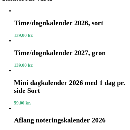
Time/døgnkalender
2026,
Time/døgnkalender 2026, sort
sort
139,00
kr.
Time/døgnkalender
2027,
Time/døgnkalender 2027, grøn
grøn
139,00
kr.
Mini
dagkalender
Mini dagkalender 2026 med 1 dag pr.
2026
side Sort
med
1
dag
59,00
kr.
pr.
side
Aflang
Sort
noteringskalender
Aflang noteringskalender 2026
2026