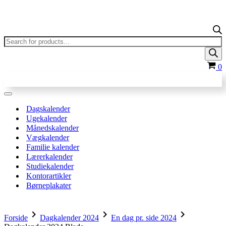
Products
search
In
0
Navigation
menu
Dagskalender
Ugekalender
Månedskalender
Vægkalender
Familie kalender
Lærerkalender
Studiekalender
Kontorartikler
Børneplakater
chevron_right
chevron_right
chevron_right
Forside
Dagkalender 2024
En dag pr. side 2024