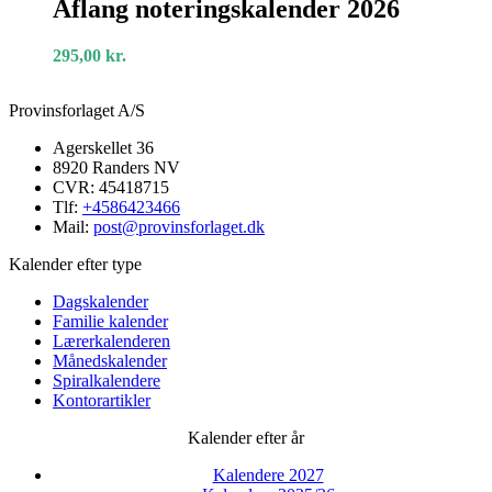
noteringskalender
Aflang noteringskalender 2026
2026
295,00
kr.
Provinsforlaget A/S
Agerskellet 36
8920 Randers NV
CVR: 45418715
Tlf:
+4586423466
Mail:
post@provinsforlaget.dk
Kalender efter type
Dagskalender
Familie kalender
Lærerkalenderen
Månedskalender
Spiralkalendere
Kontorartikler
Kalender efter år
Kalendere 2027