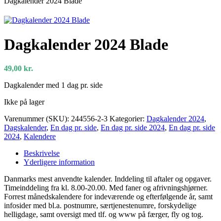
Dagkalender 2024 Blade
Dagkalender 2024 Blade
49,00
kr.
Dagkalender med 1 dag pr. side
Ikke på lager
Varenummer (SKU):
244556-2-3
Kategorier:
Dagkalender 2024
,
Dagskalender
,
En dag pr. side
,
En dag pr. side 2024
,
En dag pr. side
2024
,
Kalendere
Beskrivelse
Yderligere information
Danmarks mest anvendte kalender. Inddeling til aftaler og opgaver.
Timeinddeling fra kl. 8.00-20.00. Med faner og afrivningshjørner.
Forrest månedskalendere for indeværende og efterfølgende år, samt
infosider med bl.a. postnumre, særtjenestenumre, forskydelige
helligdage, samt oversigt med tlf. og www på færger, fly og tog.