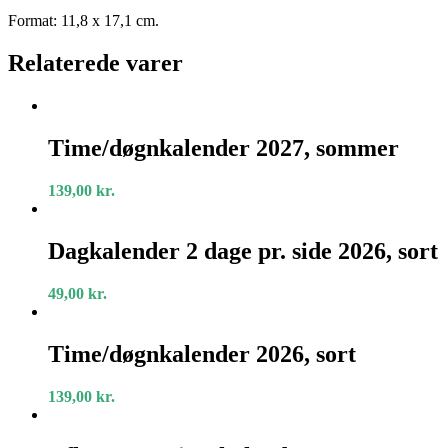
Format: 11,8 x 17,1 cm.
Relaterede varer
Time/døgnkalender
2027,
Time/døgnkalender 2027, sommer
sommer
139,00
kr.
Dagkalender
2
Dagkalender 2 dage pr. side 2026, sort
dage
pr.
49,00
kr.
side
2026,
Time/døgnkalender
sort
2026,
Time/døgnkalender 2026, sort
sort
139,00
kr.
Aflang