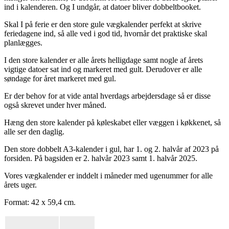
ind i kalenderen. Og I undgår, at datoer bliver dobbeltbooket.
Skal I på ferie er den store gule vægkalender perfekt at skrive
feriedagene ind, så alle ved i god tid, hvornår det praktiske skal
planlægges.
I den store kalender er alle årets helligdage samt nogle af årets
vigtige datoer sat ind og markeret med gult. Derudover er alle
søndage for året markeret med gul.
Er der behov for at vide antal hverdags arbejdersdage så er disse
også skrevet under hver måned.
Hæng den store kalender på køleskabet eller væggen i køkkenet, så
alle ser den daglig.
Den store dobbelt A3-kalender i gul, har 1. og 2. halvår af 2023 på
forsiden. På bagsiden er 2. halvår 2023 samt 1. halvår 2025.
Vores vægkalender er inddelt i måneder med ugenummer for alle
årets uger.
Format: 42 x 59,4 cm.