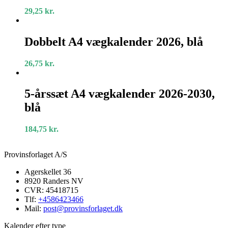
29,25
kr.
Dobbelt
A4
Dobbelt A4 vægkalender 2026, blå
vægkalender
2026,
26,75
kr.
blå
5-
årssæt
5-årssæt A4 vægkalender 2026-2030,
A4
blå
vægkalender
2026-
2030,
184,75
kr.
blå
Provinsforlaget A/S
Agerskellet 36
8920 Randers NV
CVR: 45418715
Tlf:
+4586423466
Mail:
post@provinsforlaget.dk
Kalender efter type