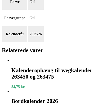
Farve
Gul
Farvegruppe
Gul
Kalenderår
2025/26
Relaterede varer
Kalenderophæng
til
Kalenderophæng til vægkalender
vægkalender
263450 og 263475
263450
og
263475
54,75
kr.
Bordkalender
2026
Bordkalender 2026