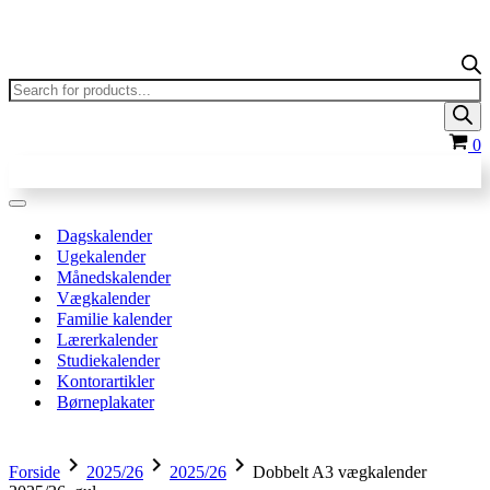
Products
search
In
0
Navigation
menu
Dagskalender
Ugekalender
Månedskalender
Vægkalender
Familie kalender
Lærerkalender
Studiekalender
Kontorartikler
Børneplakater
chevron_right
chevron_right
chevron_right
Forside
2025/26
2025/26
Dobbelt A3 vægkalender