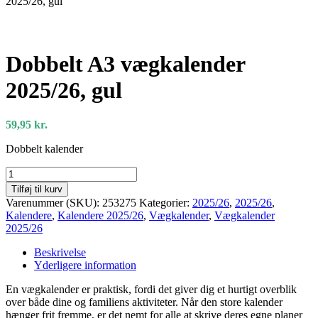
2025/26, gul
Dobbelt A3 vægkalender
2025/26, gul
59,95
kr.
Dobbelt kalender
Dobbelt
A3
Tilføj til kurv
vægkalender
Varenummer (SKU):
253275
Kategorier:
2025/26
,
2025/26
,
2025/26,
Kalendere
,
Kalendere 2025/26
,
Vægkalender
,
Vægkalender
gul
2025/26
antal
Beskrivelse
Yderligere information
En vægkalender er praktisk, fordi det giver dig et hurtigt overblik
over både dine og familiens aktiviteter. Når den store kalender
hænger frit fremme, er det nemt for alle at skrive deres egne planer