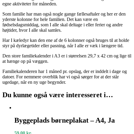
egne aktiviteter for måneden.
Som familie har man også nogle gange fællesaftaler og her er den
yderste kolonne for hele familien. Det kan være en
fødselsdagsmiddag, som I alle skal deltage i eller ferier og andre
højtider, hvor I alle skal samles.
Har I kæledyr kan den ene af de 6 kolonner også bruges til at holde
styr på dyrlægetider eller pasning, når I alle er væk i længere tid.
Den store familiekalender i A3 er i størrelsen 29,7 x 42 cm og lige til
at hænge op på væggen.
Familiekalenderen har 1 måned pr. opslag, der er inddelt i dage og
datoer. For nemmere overblik har vi også sørger for at der står
ugedage, når en ny uge begynder.
Du kunne også være interesseret i…
Byggeplads
børneplakat
Byggeplads børneplakat – A4, Ja
–
A4,
59,00
kr.