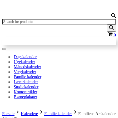
Products
search
In
0
Navigation
menu
Dagskalender
Ugekalender
Månedskalender
Vægkalender
Familie kalender
Lærerkalender
Studiekalender
Kontorartikler
Børneplakater
chevron_right
chevron_right
chevron_right
Forside
Kalendere
Familie kalender
Familiens Årskalender