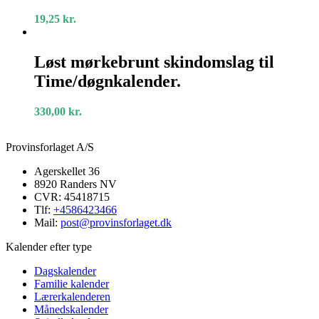
blå
19,25
kr.
Løst
mørkebrunt
Løst mørkebrunt skindomslag til
skindomslag
Time/døgnkalender.
til
Time/døgnkalender.
330,00
kr.
Provinsforlaget A/S
Agerskellet 36
8920 Randers NV
CVR: 45418715
Tlf:
+4586423466
Mail:
post@provinsforlaget.dk
Kalender efter type
Dagskalender
Familie kalender
Lærerkalenderen
Månedskalender