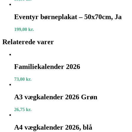
Ja
Eventyr
børneplakat
Eventyr børneplakat – 50x70cm, Ja
–
50x70cm,
199,00
kr.
Ja
Relaterede varer
Familiekalender
2026
Familiekalender 2026
73,00
kr.
A3
vægkalender
A3 vægkalender 2026 Grøn
2026
Grøn
26,75
kr.
A4
vægkalender
A4 vægkalender 2026, blå
2026,