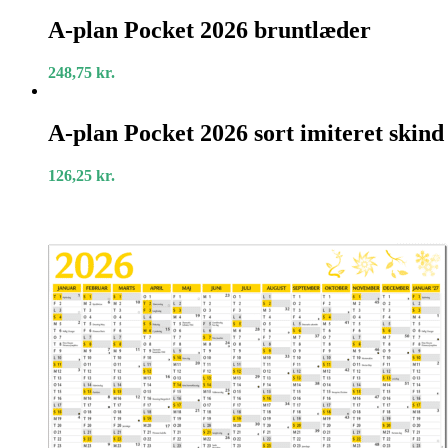
A-
plan
A-plan Pocket 2026 bruntlæder
Pocket
2026
248,75
kr.
bruntlæder
A-
plan
A-plan Pocket 2026 sort imiteret skind
Pocket
2026
126,25
kr.
sort
imiteret
skind