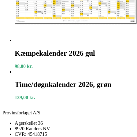
Kæmpekalender
2026
Kæmpekalender 2026 gul
gul
98,00
kr.
Time/døgnkalender
2026,
Time/døgnkalender 2026, grøn
grøn
139,00
kr.
Provinsforlaget A/S
Agerskellet 36
8920 Randers NV
CVR: 45418715