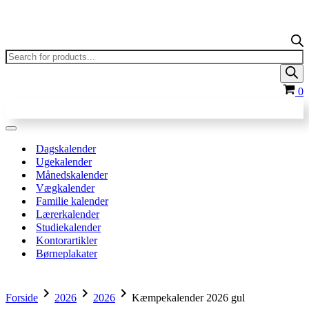
Products
search
In
0
Navigation
menu
Dagskalender
Ugekalender
Månedskalender
Vægkalender
Familie kalender
Lærerkalender
Studiekalender
Kontorartikler
Børneplakater
chevron_right
chevron_right
chevron_right
Forside
2026
2026
Kæmpekalender 2026 gul