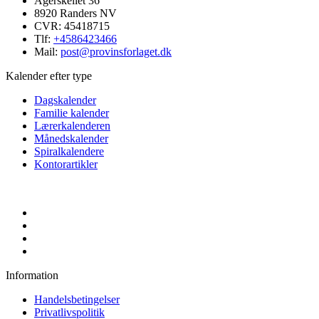
Agerskellet 36
8920 Randers NV
CVR: 45418715
Tlf:
+4586423466
Mail:
post@provinsforlaget.dk
Kalender efter type
Dagskalender
Familie kalender
Lærerkalenderen
Månedskalender
Spiralkalendere
Kontorartikler
Information
Handelsbetingelser
Privatlivspolitik