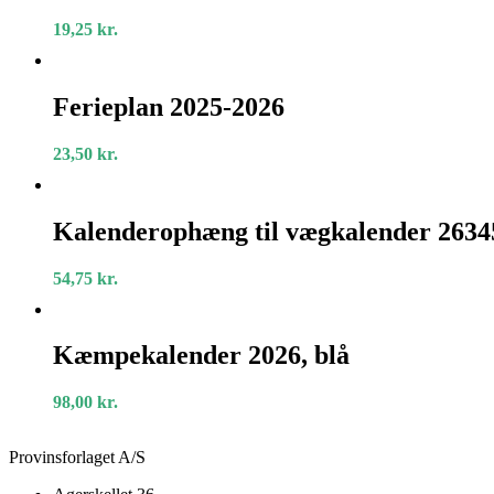
grøn
19,25
kr.
Ferieplan
2025-
Ferieplan 2025-2026
2026
23,50
kr.
Kalenderophæng
til
Kalenderophæng til vægkalender 2634
vægkalender
263450
54,75
kr.
og
263475
Kæmpekalender
2026,
Kæmpekalender 2026, blå
blå
98,00
kr.
Provinsforlaget A/S