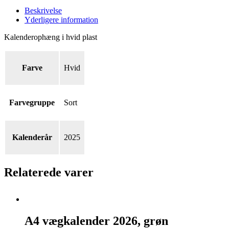
Beskrivelse
Yderligere information
Kalenderophæng i hvid plast
Farve
Hvid
Farvegruppe
Sort
Kalenderår
2025
Relaterede varer
A4
vægkalender
A4 vægkalender 2026, grøn
2026,