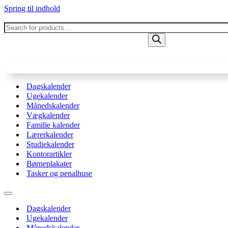
Spring til indhold
Products
search
Dagskalender
Ugekalender
Månedskalender
Vægkalender
Familie kalender
Lærerkalender
Studiekalender
Kontorartikler
Børneplakater
Tasker og penalhuse
Navigation
menu
Dagskalender
Ugekalender
Månedskalender