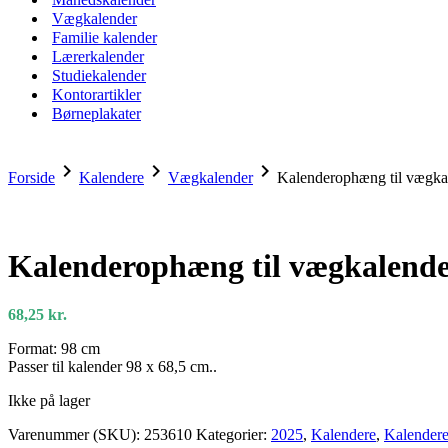
Vægkalender
Familie kalender
Lærerkalender
Studiekalender
Kontorartikler
Børneplakater
chevron_right
chevron_right
chevron_right
Forside
Kalendere
Vægkalender
Kalenderophæng til vægka
Kalenderophæng til vægkalender
68,25
kr.
Format: 98 cm
Passer til kalender 98 x 68,5 cm..
Ikke på lager
Varenummer (SKU):
253610
Kategorier:
2025
,
Kalendere
,
Kalender