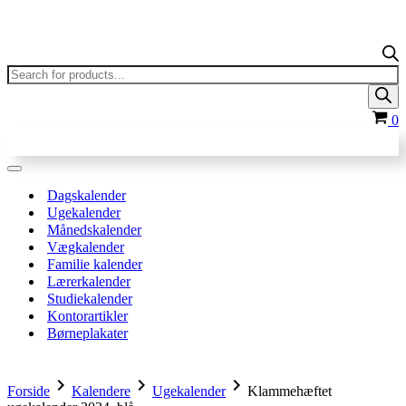
Products
search
In
0
Navigation
menu
Dagskalender
Ugekalender
Månedskalender
Vægkalender
Familie kalender
Lærerkalender
Studiekalender
Kontorartikler
Børneplakater
chevron_right
chevron_right
chevron_right
Forside
Kalendere
Ugekalender
Klammehæftet