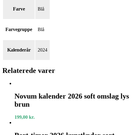
Farve
Blå
Farvegruppe
Blå
Kalenderår
2024
Relaterede varer
Novum
kalender
Novum kalender 2026 soft omslag lys
2026
brun
soft
omslag
lys
199,00
kr.
brun
Part-
timer