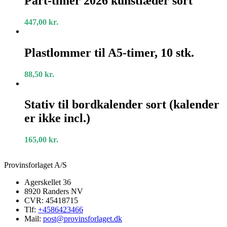
Part-timer 2026 kunstlæder sort
2026
kunstlæder
447,00
kr.
sort
Plastlommer
til
Plastlommer til A5-timer, 10 stk.
A5-
timer,
88,50
kr.
10
stk.
Stativ
til
Stativ til bordkalender sort (kalender
bordkalender
er ikke incl.)
sort
(kalender
er
165,00
kr.
ikke
incl.)
Provinsforlaget A/S
Agerskellet 36
8920 Randers NV
CVR: 45418715
Tlf:
+4586423466
Mail:
post@provinsforlaget.dk