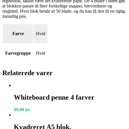
regneblok, takket være det kvadrerede papir. De 4 huller i siden gør,
at blokken passer til flere forskellige mapper, brevordnere og
ringbind. Hver blok består af 50 blade, og du kan få den til en rigtig
fornuftig pris.
Farve
Hvid
Farvegruppe
Hvid
Relaterede varer
Whiteboard
penne
Whiteboard penne 4 farver
4
farver
89,00
kr.
Kvadreret
A5
Kvadreret A5 blok.