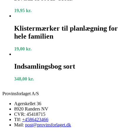
blok.
19,95
kr.
Klistermærker
til
Klistermærker til planlægning for
planlægning
hele familien
for
hele
familien
19,00
kr.
Indsamlingsbog
sort
Indsamlingsbog sort
348,00
kr.
Provinsforlaget A/S
Agerskellet 36
8920 Randers NV
CVR: 45418715
Tlf:
+4586423466
Mail:
post@provinsforlaget.dk