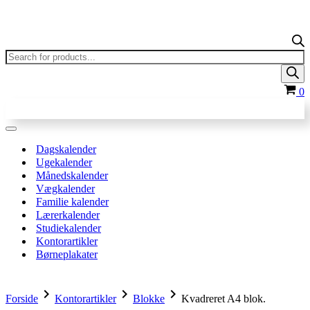
Products
search
In
0
Navigation
menu
Dagskalender
Ugekalender
Månedskalender
Vægkalender
Familie kalender
Lærerkalender
Studiekalender
Kontorartikler
Børneplakater
chevron_right
chevron_right
chevron_right
Forside
Kontorartikler
Blokke
Kvadreret A4 blok.