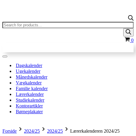
Products
search
In
0
Navigation
menu
Dagskalender
Ugekalender
Månedskalender
Vægkalender
Familie kalender
Lærerkalender
Studiekalender
Kontorartikler
Børneplakater
chevron_right
chevron_right
chevron_right
Forside
2024/25
2024/25
Lærerkalenderen 2024/25