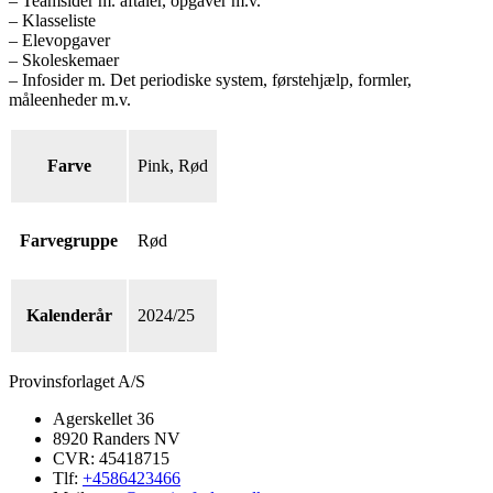
– Teamsider m. aftaler, opgaver m.v.
– Klasseliste
– Elevopgaver
– Skoleskemaer
– Infosider m. Det periodiske system, førstehjælp, formler,
måleenheder m.v.
Farve
Pink, Rød
Farvegruppe
Rød
Kalenderår
2024/25
Provinsforlaget A/S
Agerskellet 36
8920 Randers NV
CVR: 45418715
Tlf:
+4586423466