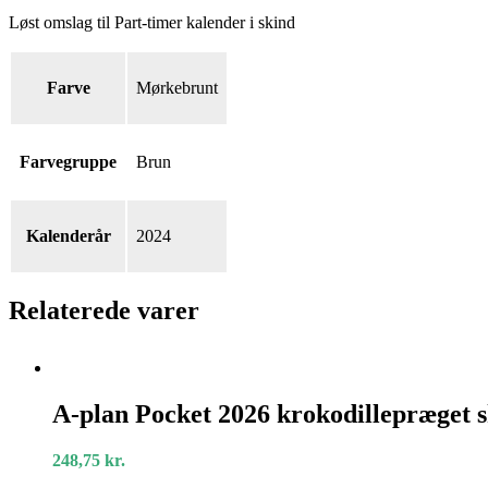
Løst omslag til Part-timer kalender i skind
Farve
Mørkebrunt
Farvegruppe
Brun
Kalenderår
2024
Relaterede varer
A-
plan
A-plan Pocket 2026 krokodillepræget 
Pocket
2026
248,75
kr.
krokodillepræget
skind