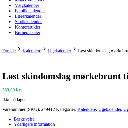
Vægkalender
Familie kalender
Lærerkalender
Studiekalender
Kontorartikler
Børneplakater
chevron_right
chevron_right
chevron_right
Forside
Kalendere
Ugekalender
Løst skindomslag mørkebrun
Løst skindomslag mørkebrunt ti
383,00
kr.
Ikke på lager
Varenummer (SKU):
249412
Kategorier:
Kalendere
,
Ugekalender
,
Ug
Beskrivelse
Yderligere information