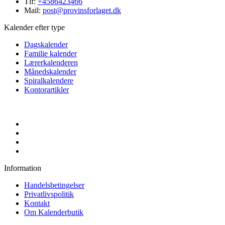
Tlf:
+4586423466
Mail:
post@provinsforlaget.dk
Kalender efter type
Dagskalender
Familie kalender
Lærerkalenderen
Månedskalender
Spiralkalendere
Kontorartikler
Information
Handelsbetingelser
Privatlivspolitik
Kontakt
Om Kalenderbutik