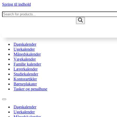
Spring til indhold
Products
search
Dagskalender
Ugekalender
Månedskalender
Vægkalender
Familie kalender
Lærerkalender
Studiekalender
Kontorartikler
Børneplakater
Tasker og penalhuse
Navigation
menu
Dagskalender
Ugekalender
Månedskalender