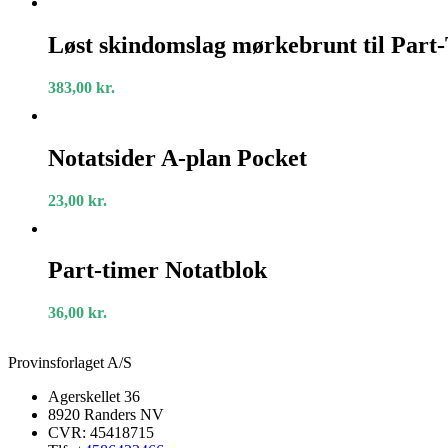
Løst
skindomslag
Løst skindomslag mørkebrunt til Part
mørkebrunt
til
383,00
kr.
Part-
Timer
Notatsider
A-
Notatsider A-plan Pocket
plan
Pocket
23,00
kr.
Part-
timer
Part-timer Notatblok
Notatblok
36,00
kr.
Provinsforlaget A/S
Agerskellet 36
8920 Randers NV
CVR: 45418715