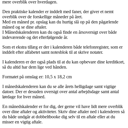
mere overblik over hverdagen.
Den praktiske kalender er inddelt med faner, der giver et nemt
overblik over de forskellige måneder på året.
Med en måned pr. opslag kan du hurtig slå op på den pågælende
måned og se dine aftaler.
I Månedskalenderen kan du også finde en årsoversigt over både
indeværende og det efterfølgende år.
Som et ekstra tillæg er der i kalenderen både telefonregister, som er
inddelt efter alfabetet samt notesblok til at skrive notater.
I kalenderen er der også plads til at du kan opbevare dine kreditkort,
så du altid har dem lige ved hånden.
Formatet på omslag er: 10,5 x 18,2 cm
I månedskalenderen kan du se alle årets helligdage samt vigtige
datoer. Der er desuden oversigt over antal arbejdsdage samt antal
lørdage for hver måned.
En månedskalender er for dig, der gerne vil have lidt mere overblik
over dine aftaler og aktiviteter. Skriv dine aftaler ned i kalenderen så
du både undgår at dobbeltbooke dig selv til en aftale eller at du
misser en vigtig aftale.