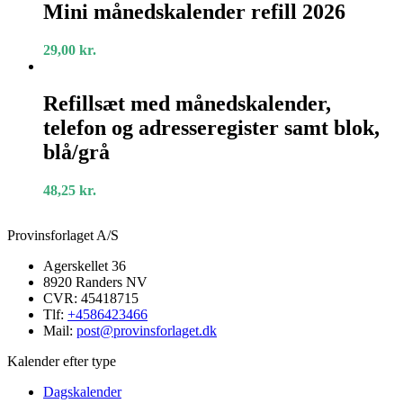
månedskalender
Mini månedskalender refill 2026
refill
2026
29,00
kr.
Refillsæt
med
Refillsæt med månedskalender,
månedskalender,
telefon og adresseregister samt blok,
telefon
og
blå/grå
adresseregister
samt
48,25
kr.
blok,
blå/grå
Provinsforlaget A/S
Agerskellet 36
8920 Randers NV
CVR: 45418715
Tlf:
+4586423466
Mail:
post@provinsforlaget.dk
Kalender efter type
Dagskalender