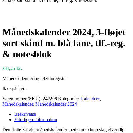
3-fløjet sort skind m. blå fane, tlf.-reg. & notesblok
Månedskalender 2024, 3-fløjet
sort skind m. blå fane, tlf.-reg.
& notesblok
311,25
kr.
Månedskalender og telefonregister
Ikke på lager
Varenummer (SKU):
242208
Kategorier:
Kalendere
,
Månedskalender
,
Månedskalender 2024
Beskrivelse
Yderligere information
Den flotte 3-fløjet månedskalender med sort skinomslag giver dig