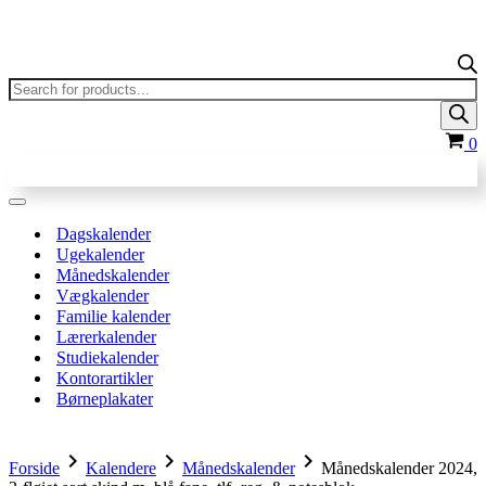
Products
search
In
0
Navigation
menu
Dagskalender
Ugekalender
Månedskalender
Vægkalender
Familie kalender
Lærerkalender
Studiekalender
Kontorartikler
Børneplakater
chevron_right
chevron_right
chevron_right
Forside
Kalendere
Månedskalender
Månedskalender 2024,