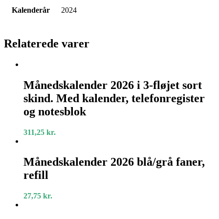
Kalenderår
2024
Relaterede varer
Månedskalender
2026
Månedskalender 2026 i 3-fløjet sort
i
skind. Med kalender, telefonregister
3-
fløjet
og notesblok
sort
skind.
311,25
kr.
Med
kalender,
Månedskalender
telefonregister
2026
Månedskalender 2026 blå/grå faner,
og
blå/grå
notesblok
refill
faner,
refill
27,75
kr.
Mini