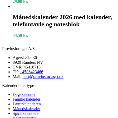
29,00
kr.
Månedskalender
2026
Månedskalender 2026 med kalender,
med
telefontavle og notesblok
kalender,
telefontavle
og
44,50
kr.
notesblok
Provinsforlaget A/S
Agerskellet 36
8920 Randers NV
CVR: 45418715
Tlf:
+4586423466
Mail:
post@provinsforlaget.dk
Kalender efter type
Dagskalender
Familie kalender
Lærerkalenderen
Månedskalender
Spiralkalendere