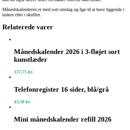
Månedskalenderen er med sort omslag og lige til at have liggende i
tasken eller i skuffen.
Relaterede varer
Månedskalender
2026
Månedskalender 2026 i 3-fløjet sort
i
kunstlæder
3-
fløjet
sort
137,75
kr.
kunstlæder
Telefonregister
16
Telefonregister 16 sider, blå/grå
sider,
blå/grå
43,50
kr.
Mini
månedskalender
Mini månedskalender refill 2026
refill
2026