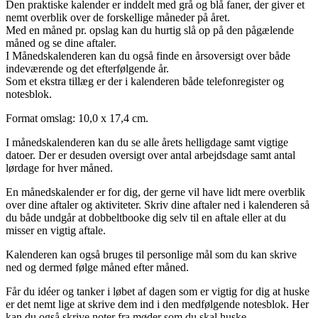
Den praktiske kalender er inddelt med grå og blå faner, der giver et
nemt overblik over de forskellige måneder på året.
Med en måned pr. opslag kan du hurtig slå op på den pågælende
måned og se dine aftaler.
I Månedskalenderen kan du også finde en årsoversigt over både
indeværende og det efterfølgende år.
Som et ekstra tillæg er der i kalenderen både telefonregister og
notesblok.
Format omslag: 10,0 x 17,4 cm.
I månedskalenderen kan du se alle årets helligdage samt vigtige
datoer. Der er desuden oversigt over antal arbejdsdage samt antal
lørdage for hver måned.
En månedskalender er for dig, der gerne vil have lidt mere overblik
over dine aftaler og aktiviteter. Skriv dine aftaler ned i kalenderen så
du både undgår at dobbeltbooke dig selv til en aftale eller at du
misser en vigtig aftale.
Kalenderen kan også bruges til personlige mål som du kan skrive
ned og dermed følge måned efter måned.
Får du idéer og tanker i løbet af dagen som er vigtig for dig at huske
er det nemt lige at skrive dem ind i den medfølgende notesblok. Her
kan du også skrive noter fra møder som du skal huske.