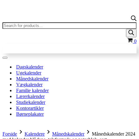
Products
search
In
0
Navigation
menu
Dagskalender
Ugekalender
Månedskalender
Vægkalender
Familie kalender
Lærerkalender
Studiekalender
Kontorartikler
Børneplakater
chevron_right
chevron_right
chevron_right
Forside
Kalendere
Månedskalender
Månedskalender 2024