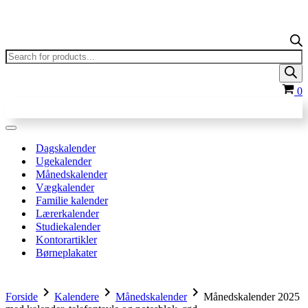
Products
search
In
0
Navigation
menu
Dagskalender
Ugekalender
Månedskalender
Vægkalender
Familie kalender
Lærerkalender
Studiekalender
Kontorartikler
Børneplakater
chevron_right
chevron_right
chevron_right
Forside
Kalendere
Månedskalender
Månedskalender 2025