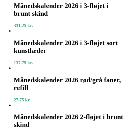
2026
Månedskalender 2026 i 3-fløjet i
i
brunt skind
3-
fløjet
i
331,25
kr.
brunt
skind
Månedskalender
2026
Månedskalender 2026 i 3-fløjet sort
i
kunstlæder
3-
fløjet
sort
137,75
kr.
kunstlæder
Månedskalender
2026
Månedskalender 2026 rød/grå faner,
rød/grå
refill
faner,
refill
27,75
kr.
Månedskalender
2026
Månedskalender 2026 2-fløjet i brunt
2-
skind
fløjet