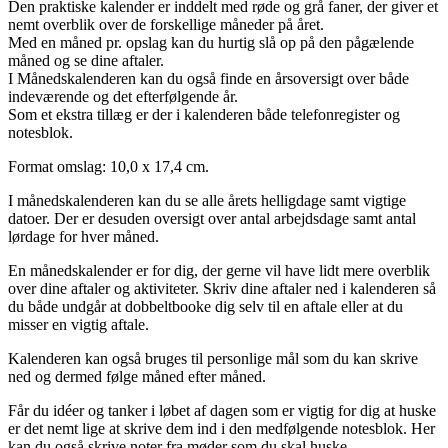
Den praktiske kalender er inddelt med røde og grå faner, der giver et
nemt overblik over de forskellige måneder på året.
Med en måned pr. opslag kan du hurtig slå op på den pågælende
måned og se dine aftaler.
I Månedskalenderen kan du også finde en årsoversigt over både
indeværende og det efterfølgende år.
Som et ekstra tillæg er der i kalenderen både telefonregister og
notesblok.
Format omslag: 10,0 x 17,4 cm.
I månedskalenderen kan du se alle årets helligdage samt vigtige
datoer. Der er desuden oversigt over antal arbejdsdage samt antal
lørdage for hver måned.
En månedskalender er for dig, der gerne vil have lidt mere overblik
over dine aftaler og aktiviteter. Skriv dine aftaler ned i kalenderen så
du både undgår at dobbeltbooke dig selv til en aftale eller at du
misser en vigtig aftale.
Kalenderen kan også bruges til personlige mål som du kan skrive
ned og dermed følge måned efter måned.
Får du idéer og tanker i løbet af dagen som er vigtig for dig at huske
er det nemt lige at skrive dem ind i den medfølgende notesblok. Her
kan du også skrive noter fra møder som du skal huske.