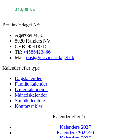
i
brunt
242,00
kr.
skind
Provinsforlaget A/S
Agerskellet 36
8920 Randers NV
CVR: 45418715
Tlf:
+4586423466
Mail:
post@provinsforlaget.dk
Kalender efter type
Dagskalender
Familie kalender
Lærerkalenderen
Månedskalender
Spiralkalendere
Kontorartikler
Kalender efter år
Kalendere 2027
Kalendere 2025/26