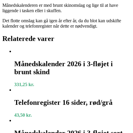
Månedskalenderen er med brunt skinomslag og lige til at have
liggende i tasken eller i skuffen.
Det flotte omslag kan gå igen år efter år, da du blot kan udskifte
kalender og telefonregister når dette er nødvendigt.
Relaterede varer
Månedskalender
2026
Månedskalender 2026 i 3-fløjet i
i
brunt skind
3-
fløjet
i
331,25
kr.
brunt
skind
Telefonregister
16
Telefonregister 16 sider, rød/grå
sider,
rød/grå
43,50
kr.
Månedskalender
2026
Månedskalender 2026 i 3-fløjet sort