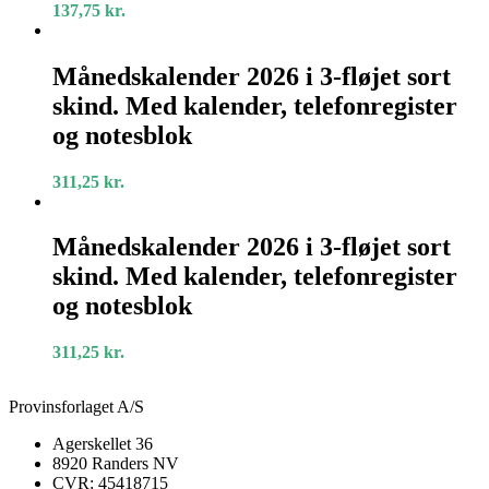
sort
137,75
kr.
kunstlæder
Månedskalender
2026
Månedskalender 2026 i 3-fløjet sort
i
skind. Med kalender, telefonregister
3-
fløjet
og notesblok
sort
skind.
311,25
kr.
Med
kalender,
Månedskalender
telefonregister
2026
Månedskalender 2026 i 3-fløjet sort
og
i
notesblok
skind. Med kalender, telefonregister
3-
fløjet
og notesblok
sort
skind.
311,25
kr.
Med
kalender,
telefonregister
Provinsforlaget A/S
og
notesblok
Agerskellet 36
8920 Randers NV
CVR: 45418715