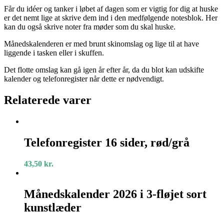
Får du idéer og tanker i løbet af dagen som er vigtig for dig at huske
er det nemt lige at skrive dem ind i den medfølgende notesblok. Her
kan du også skrive noter fra møder som du skal huske.
Månedskalenderen er med brunt skinomslag og lige til at have
liggende i tasken eller i skuffen.
Det flotte omslag kan gå igen år efter år, da du blot kan udskifte
kalender og telefonregister når dette er nødvendigt.
Relaterede varer
Telefonregister
16
Telefonregister 16 sider, rød/grå
sider,
rød/grå
43,50
kr.
Månedskalender
2026
Månedskalender 2026 i 3-fløjet sort
i
kunstlæder
3-
fløjet