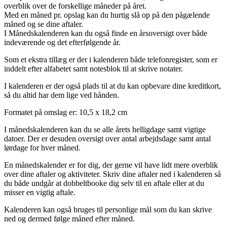
overblik over de forskellige måneder på året.
Med en måned pr. opslag kan du hurtig slå op på den pågælende
måned og se dine aftaler.
I Månedskalenderen kan du også finde en årsoversigt over både
indeværende og det efterfølgende år.
Som et ekstra tillæg er der i kalenderen både telefonregister, som er
inddelt efter alfabetet samt notesblok til at skrive notater.
I kalenderen er der også plads til at du kan opbevare dine kreditkort,
så du altid har dem lige ved hånden.
Formatet på omslag er: 10,5 x 18,2 cm
I månedskalenderen kan du se alle årets helligdage samt vigtige
datoer. Der er desuden oversigt over antal arbejdsdage samt antal
lørdage for hver måned.
En månedskalender er for dig, der gerne vil have lidt mere overblik
over dine aftaler og aktiviteter. Skriv dine aftaler ned i kalenderen så
du både undgår at dobbeltbooke dig selv til en aftale eller at du
misser en vigtig aftale.
Kalenderen kan også bruges til personlige mål som du kan skrive
ned og dermed følge måned efter måned.