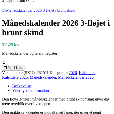
3-fløjet i brunt skind
Månedskalender 2026 3-fløjet i
brunt skind
311,25
kr.
Månedskalender og telefonregister
Månedskalender
2026
Tilføj til kurv
3-
Varenummer (SKU):
262011
Kategorier:
2026
,
Kalendere
,
fløjet
Kalendere 2026
,
Månedskalender
,
Månedskalender 2026
i
brunt
Beskrivelse
skind
Yderligere information
antal
Den flotte 3-fløjet månedskalender med brunt skinomslag giver dig
mere overblik over hverdagen.
Den praktiske kalender er inddelt med faner, der giver et nemt