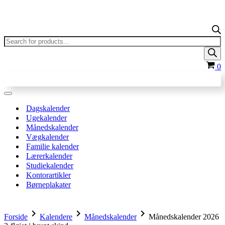
Products
search
In
0
Navigation
menu
Dagskalender
Ugekalender
Månedskalender
Vægkalender
Familie kalender
Lærerkalender
Studiekalender
Kontorartikler
Børneplakater
chevron_right
chevron_right
chevron_right
Forside
Kalendere
Månedskalender
Månedskalender 2026