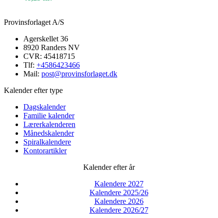
blok,
grå/grå
Provinsforlaget A/S
Agerskellet 36
8920 Randers NV
CVR: 45418715
Tlf:
+4586423466
Mail:
post@provinsforlaget.dk
Kalender efter type
Dagskalender
Familie kalender
Lærerkalenderen
Månedskalender
Spiralkalendere
Kontorartikler
Kalender efter år
Kalendere 2027
Kalendere 2025/26
Kalendere 2026
Kalendere 2026/27