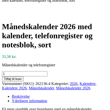
med kalender, telefonregister og notesblok, sort
Månedskalender 2026 med
kalender, telefonregister og
notesblok, sort
55,50
kr.
Månedskalender og telefonregister
Månedskalender
2026
Tilføj til kurv
med
Varenummer (SKU):
262136-4
Kategorier:
2026
,
Kalendere
,
kalender,
Kalendere 2026
,
Månedskalender
,
Månedskalender 2026
telefonregister
og
Beskrivelse
notesblok,
Yderligere information
sort
antal
Få mere overblik over hverdagen med en månedskalender.