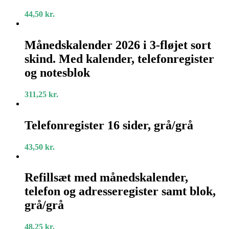
telefontavle
og
44,50
kr.
notesblok
Månedskalender
2026
Månedskalender 2026 i 3-fløjet sort
i
skind. Med kalender, telefonregister
3-
fløjet
og notesblok
sort
skind.
311,25
kr.
Med
kalender,
Telefonregister
telefonregister
16
Telefonregister 16 sider, grå/grå
og
sider,
notesblok
grå/grå
43,50
kr.
Refillsæt
med
Refillsæt med månedskalender,
månedskalender,
telefon og adresseregister samt blok,
telefon
og
grå/grå
adresseregister
samt
48,25
kr.