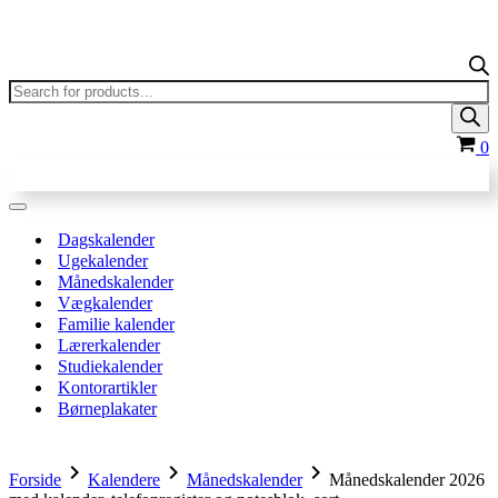
Products
search
In
0
Navigation
menu
Dagskalender
Ugekalender
Månedskalender
Vægkalender
Familie kalender
Lærerkalender
Studiekalender
Kontorartikler
Børneplakater
chevron_right
chevron_right
chevron_right
Forside
Kalendere
Månedskalender
Månedskalender 2026