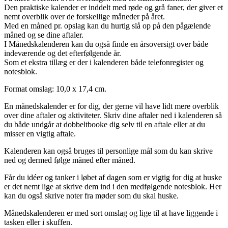
Den praktiske kalender er inddelt med røde og grå faner, der giver et
nemt overblik over de forskellige måneder på året.
Med en måned pr. opslag kan du hurtig slå op på den pågælende
måned og se dine aftaler.
I Månedskalenderen kan du også finde en årsoversigt over både
indeværende og det efterfølgende år.
Som et ekstra tillæg er der i kalenderen både telefonregister og
notesblok.
Format omslag: 10,0 x 17,4 cm.
En månedskalender er for dig, der gerne vil have lidt mere overblik
over dine aftaler og aktiviteter. Skriv dine aftaler ned i kalenderen så
du både undgår at dobbeltbooke dig selv til en aftale eller at du
misser en vigtig aftale.
Kalenderen kan også bruges til personlige mål som du kan skrive
ned og dermed følge måned efter måned.
Får du idéer og tanker i løbet af dagen som er vigtig for dig at huske
er det nemt lige at skrive dem ind i den medfølgende notesblok. Her
kan du også skrive noter fra møder som du skal huske.
Månedskalenderen er med sort omslag og lige til at have liggende i
tasken eller i skuffen.