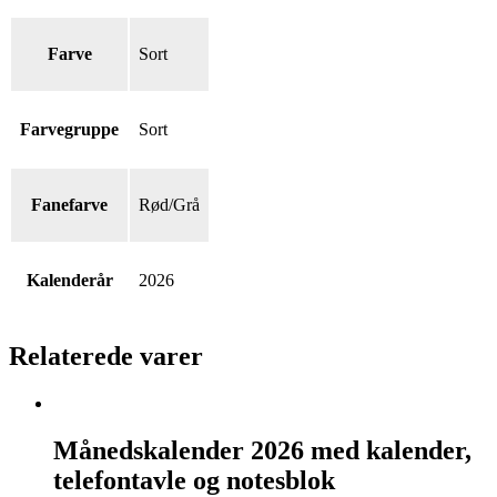
Farve
Sort
Farvegruppe
Sort
Fanefarve
Rød/Grå
Kalenderår
2026
Relaterede varer
Månedskalender
2026
Månedskalender 2026 med kalender,
med
telefontavle og notesblok
kalender,