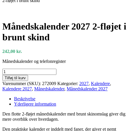
2-fløjet i brunt skind
Månedskalender 2027 2-fløjet i
brunt skind
242,00
kr.
Månedskalender og telefonregister
Månedskalender
2027
Tilføj til kurv
2-
Varenummer (SKU):
272009
Kategorier:
2027
,
Kalendere
,
fløjet
Kalendere 2027
,
Månedskalender
,
Månedskalender 2027
i
brunt
Beskrivelse
skind
Yderligere information
antal
Den flotte 2-fløjet månedskalender med brunt skinomslag giver dig
mere overblik over hverdagen.
Den praktiske kalender er inddelt med faner, der giver et nemt