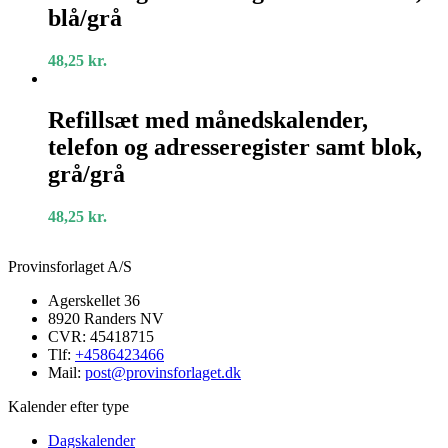
og
blå/grå
adresseregister
samt
48,25
kr.
blok,
blå/grå
Refillsæt
med
Refillsæt med månedskalender,
månedskalender,
telefon og adresseregister samt blok,
telefon
og
grå/grå
adresseregister
samt
48,25
kr.
blok,
grå/grå
Provinsforlaget A/S
Agerskellet 36
8920 Randers NV
CVR: 45418715
Tlf:
+4586423466
Mail:
post@provinsforlaget.dk
Kalender efter type
Dagskalender