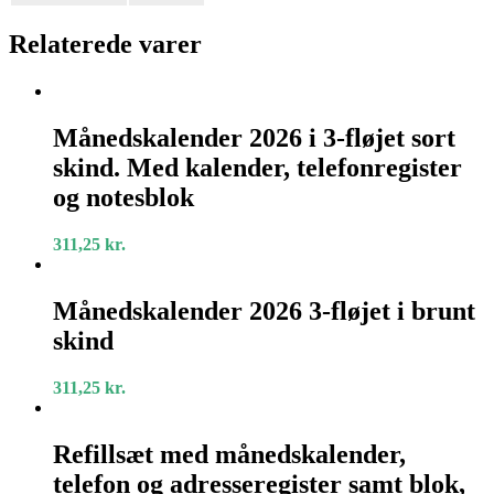
Relaterede varer
Månedskalender
2026
Månedskalender 2026 i 3-fløjet sort
i
skind. Med kalender, telefonregister
3-
fløjet
og notesblok
sort
skind.
311,25
kr.
Med
kalender,
Månedskalender
telefonregister
2026
Månedskalender 2026 3-fløjet i brunt
og
3-
notesblok
skind
fløjet
i
brunt
311,25
kr.
skind
Refillsæt
med
Refillsæt med månedskalender,
månedskalender,
telefon og adresseregister samt blok,
telefon