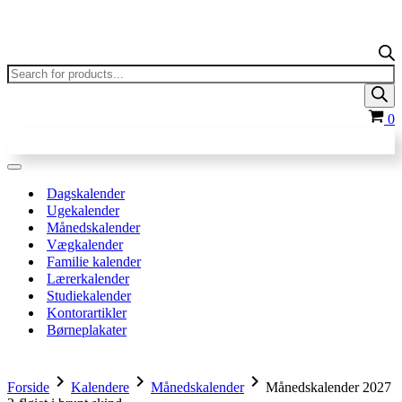
Products
search
In
0
Navigation
menu
Dagskalender
Ugekalender
Månedskalender
Vægkalender
Familie kalender
Lærerkalender
Studiekalender
Kontorartikler
Børneplakater
chevron_right
chevron_right
chevron_right
Forside
Kalendere
Månedskalender
Månedskalender 2027