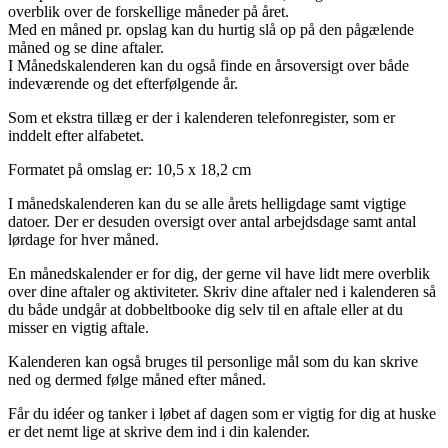
overblik over de forskellige måneder på året.
Med en måned pr. opslag kan du hurtig slå op på den pågælende
måned og se dine aftaler.
I Månedskalenderen kan du også finde en årsoversigt over både
indeværende og det efterfølgende år.
Som et ekstra tillæg er der i kalenderen telefonregister, som er
inddelt efter alfabetet.
Formatet på omslag er: 10,5 x 18,2 cm
I månedskalenderen kan du se alle årets helligdage samt vigtige
datoer. Der er desuden oversigt over antal arbejdsdage samt antal
lørdage for hver måned.
En månedskalender er for dig, der gerne vil have lidt mere overblik
over dine aftaler og aktiviteter. Skriv dine aftaler ned i kalenderen så
du både undgår at dobbeltbooke dig selv til en aftale eller at du
misser en vigtig aftale.
Kalenderen kan også bruges til personlige mål som du kan skrive
ned og dermed følge måned efter måned.
Får du idéer og tanker i løbet af dagen som er vigtig for dig at huske
er det nemt lige at skrive dem ind i din kalender.