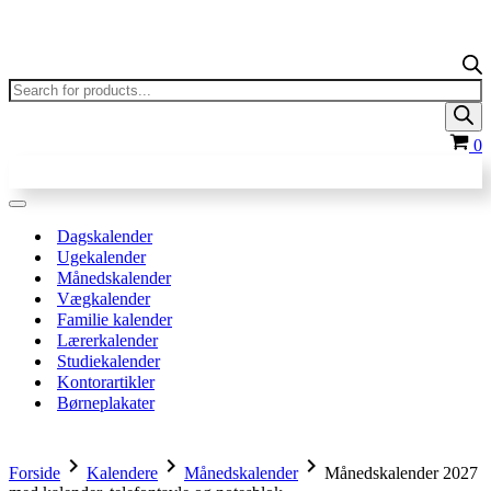
Products
search
In
0
Navigation
menu
Dagskalender
Ugekalender
Månedskalender
Vægkalender
Familie kalender
Lærerkalender
Studiekalender
Kontorartikler
Børneplakater
chevron_right
chevron_right
chevron_right
Forside
Kalendere
Månedskalender
Månedskalender 2027