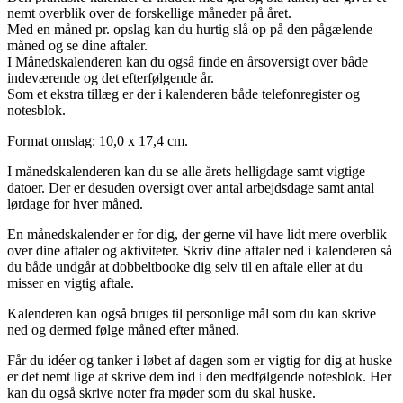
nemt overblik over de forskellige måneder på året.
Med en måned pr. opslag kan du hurtig slå op på den pågælende
måned og se dine aftaler.
I Månedskalenderen kan du også finde en årsoversigt over både
indeværende og det efterfølgende år.
Som et ekstra tillæg er der i kalenderen både telefonregister og
notesblok.
Format omslag: 10,0 x 17,4 cm.
I månedskalenderen kan du se alle årets helligdage samt vigtige
datoer. Der er desuden oversigt over antal arbejdsdage samt antal
lørdage for hver måned.
En månedskalender er for dig, der gerne vil have lidt mere overblik
over dine aftaler og aktiviteter. Skriv dine aftaler ned i kalenderen så
du både undgår at dobbeltbooke dig selv til en aftale eller at du
misser en vigtig aftale.
Kalenderen kan også bruges til personlige mål som du kan skrive
ned og dermed følge måned efter måned.
Får du idéer og tanker i løbet af dagen som er vigtig for dig at huske
er det nemt lige at skrive dem ind i den medfølgende notesblok. Her
kan du også skrive noter fra møder som du skal huske.