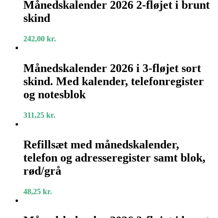
2026
Månedskalender 2026 2-fløjet i brunt
2-
skind
fløjet
i
brunt
242,00
kr.
skind
Månedskalender
2026
Månedskalender 2026 i 3-fløjet sort
i
skind. Med kalender, telefonregister
3-
fløjet
og notesblok
sort
skind.
311,25
kr.
Med
kalender,
Refillsæt
telefonregister
med
Refillsæt med månedskalender,
og
månedskalender,
notesblok
telefon og adresseregister samt blok,
telefon
og
rød/grå
adresseregister
samt
48,25
kr.
blok,
rød/grå
Månedskalender
2026