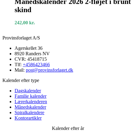
Månedskalender 2026 2-fløjet i brunt
2-
skind
fløjet
i
brunt
242,00
kr.
skind
Provinsforlaget A/S
Agerskellet 36
8920 Randers NV
CVR: 45418715
Tlf:
+4586423466
Mail:
post@provinsforlaget.dk
Kalender efter type
Dagskalender
Familie kalender
Lærerkalenderen
Månedskalender
Spiralkalendere
Kontorartikler
Kalender efter år