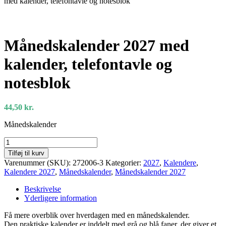
med kalender, telefontavle og notesblok
Månedskalender 2027 med
kalender, telefontavle og
notesblok
44,50
kr.
Månedskalender
Månedskalender
2027
Tilføj til kurv
med
Varenummer (SKU):
272006-3
Kategorier:
2027
,
Kalendere
,
kalender,
Kalendere 2027
,
Månedskalender
,
Månedskalender 2027
telefontavle
og
Beskrivelse
notesblok
Yderligere information
antal
Få mere overblik over hverdagen med en månedskalender.
Den praktiske kalender er inddelt med grå og blå faner, der giver et