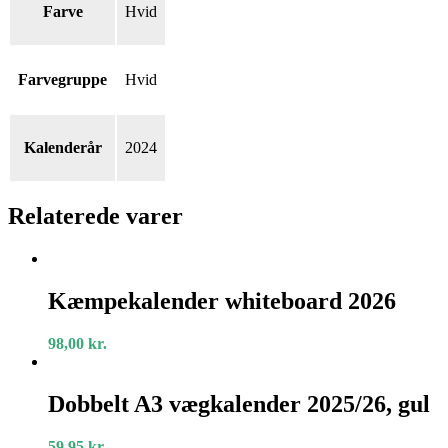
Farve
Hvid
Farvegruppe
Hvid
Kalenderår
2024
Relaterede varer
Kæmpekalender
whiteboard
Kæmpekalender whiteboard 2026
2026
98,00
kr.
Dobbelt
A3
Dobbelt A3 vægkalender 2025/26, gul
vægkalender
2025/26,
59,95
kr.