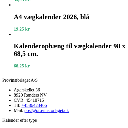
gul
A4
vægkalender
A4 vægkalender 2026, blå
2026,
blå
19,25
kr.
Kalenderophæng
til
Kalenderophæng til vægkalender 98 x
vægkalender
68,5 cm.
98
x
68,5
68,25
kr.
cm.
Provinsforlaget A/S
Agerskellet 36
8920 Randers NV
CVR: 45418715
Tlf:
+4586423466
Mail:
post@provinsforlaget.dk
Kalender efter type