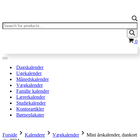
Products
search
In
0
Navigation
menu
Dagskalender
Ugekalender
Månedskalender
Vægkalender
Familie kalender
Lærerkalender
Studiekalender
Kontorartikler
Børneplakater
chevron_right
chevron_right
chevron_right
Forside
Kalendere
Vægkalender
Mini årskalender, dankort