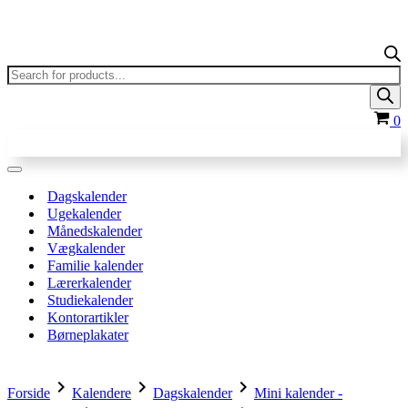
Products
search
In
0
Navigation
menu
Dagskalender
Ugekalender
Månedskalender
Vægkalender
Familie kalender
Lærerkalender
Studiekalender
Kontorartikler
Børneplakater
chevron_right
chevron_right
chevron_right
Forside
Kalendere
Dagskalender
Mini kalender -