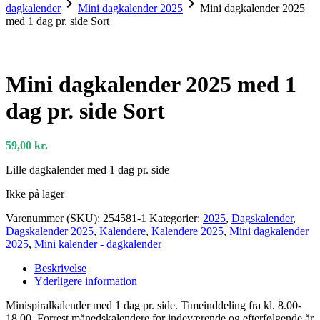
chevron_right
chevron_right
dagkalender
Mini dagkalender 2025
Mini dagkalender 2025
med 1 dag pr. side Sort
Mini dagkalender 2025 med 1
dag pr. side Sort
59,00
kr.
Lille dagkalender med 1 dag pr. side
Ikke på lager
Varenummer (SKU):
254581-1
Kategorier:
2025
,
Dagskalender
,
Dagskalender 2025
,
Kalendere
,
Kalendere 2025
,
Mini dagkalender
2025
,
Mini kalender - dagkalender
Beskrivelse
Yderligere information
Minispiralkalender med 1 dag pr. side. Timeinddeling fra kl. 8.00-
18.00. Forrest månedskalendere for indeværende og efterfølgende år