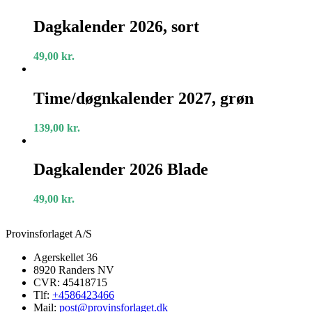
Dagkalender
2026,
Dagkalender 2026, sort
sort
49,00
kr.
Time/døgnkalender
2027,
Time/døgnkalender 2027, grøn
grøn
139,00
kr.
Dagkalender
2026
Dagkalender 2026 Blade
Blade
49,00
kr.
Provinsforlaget A/S
Agerskellet 36
8920 Randers NV
CVR: 45418715
Tlf:
+4586423466
Mail:
post@provinsforlaget.dk