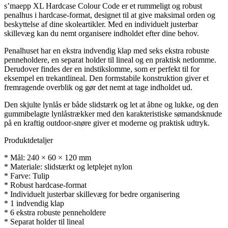
antal
s’maepp XL Hardcase Colour Code er et rummeligt og robust
penalhus i hardcase-format, designet til at give maksimal orden og
beskyttelse af dine skoleartikler. Med en individuelt justerbar
skillevæg kan du nemt organisere indholdet efter dine behov.
Penalhuset har en ekstra indvendig klap med seks ekstra robuste
penneholdere, en separat holder til lineal og en praktisk netlomme.
Derudover findes der en indstikslomme, som er perfekt til for
eksempel en trekantlineal. Den formstabile konstruktion giver et
fremragende overblik og gør det nemt at tage indholdet ud.
Den skjulte lynlås er både slidstærk og let at åbne og lukke, og den
gummibelagte lynlåstrækker med den karakteristiske sømandsknude
på en kraftig outdoor-snøre giver et moderne og praktisk udtryk.
Produktdetaljer
* Mål: 240 × 60 × 120 mm
* Materiale: slidstærkt og letplejet nylon
* Farve: Tulip
* Robust hardcase-format
* Individuelt justerbar skillevæg for bedre organisering
* 1 indvendig klap
* 6 ekstra robuste penneholdere
* Separat holder til lineal