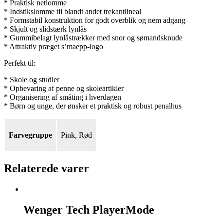
* Praktisk netlomme
* Indstikslomme til blandt andet trekantlineal
* Formstabil konstruktion for godt overblik og nem adgang
* Skjult og slidstærk lynlås
* Gummibelagt lynlåstrækker med snor og sømandsknude
* Attraktiv præget s’maepp-logo
Perfekt til:
* Skole og studier
* Opbevaring af penne og skoleartikler
* Organisering af småting i hverdagen
* Børn og unge, der ønsker et praktisk og robust penalhus
Farvegruppe
Pink, Rød
Relaterede varer
Wenger
Tech
Wenger Tech PlayerMode
PlayerMode