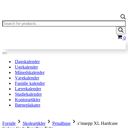
Products
search
In
0
Navigation
menu
Dagskalender
Ugekalender
Månedskalender
Vægkalender
Familie kalender
Lærerkalender
Studiekalender
Kontorartikler
Børneplakater
chevron_right
chevron_right
chevron_right
Forside
Skoleartikler
Penalhuse
s’maepp XL Hardcase