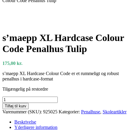
Colour Code Penalhus Tulip
s’maepp XL Hardcase Colour
Code Penalhus Tulip
175,00
kr.
s’maepp XL Hardcase Colour Code er et rummeligt og robust
penalhus i hardcase-format
Tilgængelig på restordre
s’maepp
XL
Tilføj til kurv
Hardcase
Varenummer (SKU):
925025
Kategorier:
Penalhuse
,
Skoleartikler
Colour
Code
Beskrivelse
Penalhus
Yderligere information
Tulip