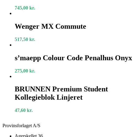
745,00
kr.
Wenger
MX
Wenger MX Commute
Commute
517,50
kr.
s’maepp
Colour
s’maepp Colour Code Penalhus Onyx
Code
Penalhus
275,00
kr.
Onyx
BRUNNEN
Premium
BRUNNEN Premium Student
Student
Kollegieblok Linjeret
Kollegieblok
Linjeret
47,60
kr.
Provinsforlaget A/S
Agerskellet 36