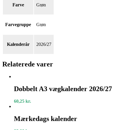
Farve
Grøn
Farvegruppe
Grøn
Kalenderår
2026/27
Relaterede varer
Dobbelt
A3
Dobbelt A3 vægkalender 2026/27
vægkalender
2026/27
60,25
kr.
Mærkedags
kalender
Mærkedags kalender