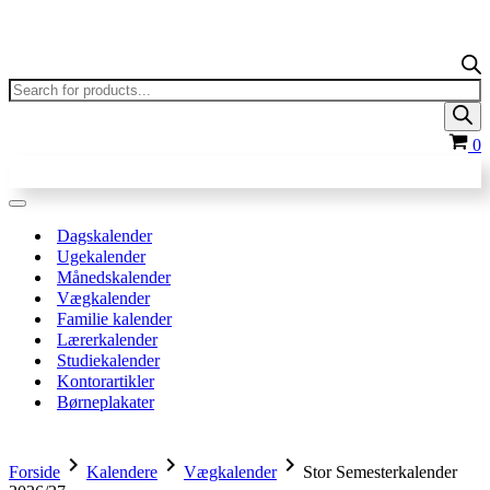
Products
search
In
0
Navigation
menu
Dagskalender
Ugekalender
Månedskalender
Vægkalender
Familie kalender
Lærerkalender
Studiekalender
Kontorartikler
Børneplakater
chevron_right
chevron_right
chevron_right
Forside
Kalendere
Vægkalender
Stor Semesterkalender