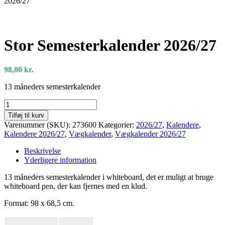
2026/27
Stor Semesterkalender 2026/27
98,00
kr.
13 måneders semesterkalender
Stor
Semesterkalender
Tilføj til kurv
2026/27
Varenummer (SKU):
273600
Kategorier:
2026/27
,
Kalendere
,
antal
Kalendere 2026/27
,
Vægkalender
,
Vægkalender 2026/27
Beskrivelse
Yderligere information
13 måneders semesterkalender i whiteboard, det er muligt at bruge
whiteboard pen, der kan fjernes med en klud.
Format: 98 x 68,5 cm.