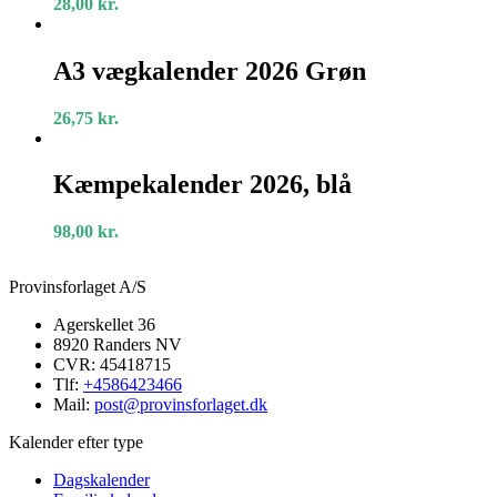
28,00
kr.
A3
vægkalender
A3 vægkalender 2026 Grøn
2026
Grøn
26,75
kr.
Kæmpekalender
2026,
Kæmpekalender 2026, blå
blå
98,00
kr.
Provinsforlaget A/S
Agerskellet 36
8920 Randers NV
CVR: 45418715
Tlf:
+4586423466
Mail:
post@provinsforlaget.dk
Kalender efter type
Dagskalender