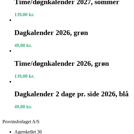
Time/døgnkalender 2027, sommer
sommer
139,00
kr.
Dagkalender
2026,
Dagkalender 2026, grøn
grøn
49,00
kr.
Time/døgnkalender
2026,
Time/døgnkalender 2026, grøn
grøn
139,00
kr.
Dagkalender
2
Dagkalender 2 dage pr. side 2026, blå
dage
pr.
49,00
kr.
side
2026,
blå
Provinsforlaget A/S
Agerskellet 36