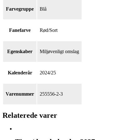
Farvegruppe
Blå
Fanefarve
Rød/Sort
Egenskaber
Miljøvenligt omslag
Kalenderår
2024/25
Varenummer
255556-2-3
Relaterede varer
Time/døgnkalender
2027,