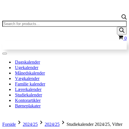
Products
search
In
0
Navigation
menu
Dagskalender
Ugekalender
Månedskalender
Vægkalender
Familie kalender
Lærerkalender
Studiekalender
Kontorartikler
Børneplakater
chevron_right
chevron_right
chevron_right
Forside
2024/25
2024/25
Studiekalender 2024/25, Vifter