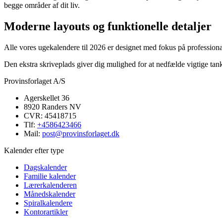
begge områder af dit liv.
Moderne layouts og funktionelle detaljer
Alle vores ugekalendere til 2026 er designet med fokus på professional
Den ekstra skriveplads giver dig mulighed for at nedfælde vigtige tank
Provinsforlaget A/S
Agerskellet 36
8920 Randers NV
CVR: 45418715
Tlf:
+4586423466
Mail:
post@provinsforlaget.dk
Kalender efter type
Dagskalender
Familie kalender
Lærerkalenderen
Månedskalender
Spiralkalendere
Kontorartikler