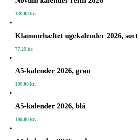
Novum kalender refill 2026
refill
2026
139,00
kr.
Klammehæftet
ugekalender
Klammehæftet ugekalender 2026, sort
2026,
sort
77,25
kr.
A5-
kalender
A5-kalender 2026, grøn
2026,
grøn
109,00
kr.
A5-
kalender
A5-kalender 2026, blå
2026,
blå
109,00
kr.
A5-
kalender