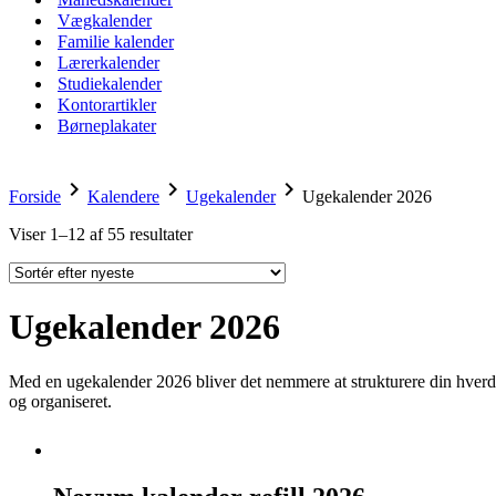
Vægkalender
Familie kalender
Lærerkalender
Studiekalender
Kontorartikler
Børneplakater
chevron_right
chevron_right
chevron_right
Forside
Kalendere
Ugekalender
Ugekalender 2026
Viser 1–12 af 55 resultater
Sorted
by
latest
Ugekalender 2026
Med en ugekalender 2026 bliver det nemmere at strukturere din hver
og organiseret.
Novum
kalender