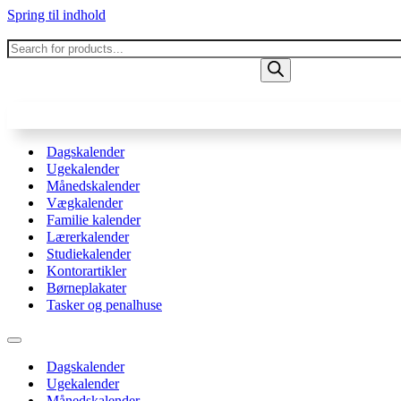
Spring til indhold
Products
search
Dagskalender
Ugekalender
Månedskalender
Vægkalender
Familie kalender
Lærerkalender
Studiekalender
Kontorartikler
Børneplakater
Tasker og penalhuse
Navigation
menu
Dagskalender
Ugekalender
Månedskalender