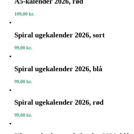
A5-kalender 2026, rød
2026,
rød
109,00
kr.
Spiral
ugekalender
Spiral ugekalender 2026, sort
2026,
sort
99,00
kr.
Spiral
ugekalender
Spiral ugekalender 2026, blå
2026,
blå
99,00
kr.
Spiral
ugekalender
Spiral ugekalender 2026, rød
2026,
rød
99,00
kr.
Klammehæftet