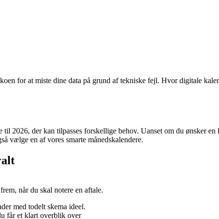
ikoen for at miste dine data på grund af tekniske fejl. Hvor digitale kalen
e til 2026, der kan tilpasses forskellige behov. Uanset om du ønsker en
også vælge en af vores smarte månedskalendere.
alt
rem, når du skal notere en aftale.
der med todelt skema ideel.
u får et klart overblik over