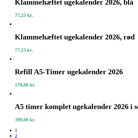
ugekalender
Klammehæftet ugekalender 2026, blå
2026,
blå
77,25
kr.
Klammehæftet
ugekalender
Klammehæftet ugekalender 2026, rød
2026,
rød
77,25
kr.
Refill
A5-
Refill A5-Timer ugekalender 2026
Timer
ugekalender
179,00
kr.
2026
A5
timer
A5 timer komplet ugekalender 2026 i s
komplet
ugekalender
399,00
kr.
2026
i
1
sort
2
kunstlæder