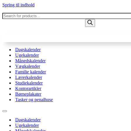
Spring til indhold
Products
search
Dagskalender
Ugekalender
Månedskalender
Vægkalender
Familie kalender
Lærerkalender
Studiekalender
Kontorartikler
Børneplakater
Tasker og penalhuse
Navigation
menu
Dagskalender
Ugekalender
Månedskalender