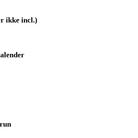
r ikke incl.)
kalender
brun