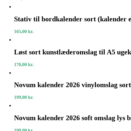
Stativ
til
Stativ til bordkalender sort (kalender e
bordkalender
sort
165,00
kr.
(kalender
er
ikke
Løst
incl.)
sort
Løst sort kunstlæderomslag til A5 uge
kunstlæderomslag
til
170,00
kr.
A5
ugekalender
Novum
kalender
Novum kalender 2026 vinylomslag sort
2026
vinylomslag
199,00
kr.
sort
Novum
kalender
Novum kalender 2026 soft omslag lys 
2026
soft
199,00
kr.