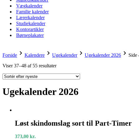
Vægkalender
Familie kalender
Lærerkalender
Studiekalender
Kontorartikler
Børneplakater
chevron_right
chevron_right
chevron_right
chevron_right
Forside
Kalendere
Ugekalender
Ugekalender 2026
Side 
Sorted
Viser 37–48 af 55 resultater
by
latest
Ugekalender 2026
Løst
skindomslag
Løst skindomslag sort til Part-Timer
sort
til
373,00
kr.
Part-