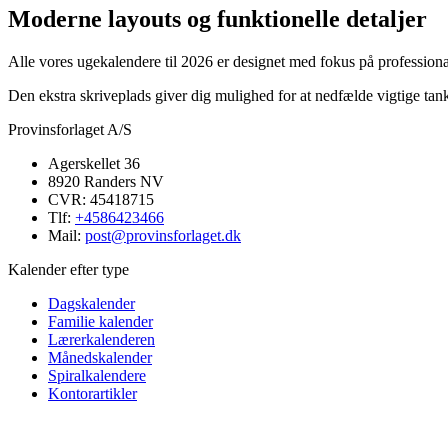
Moderne layouts og funktionelle detaljer
Alle vores ugekalendere til 2026 er designet med fokus på professional
Den ekstra skriveplads giver dig mulighed for at nedfælde vigtige tank
Provinsforlaget A/S
Agerskellet 36
8920 Randers NV
CVR: 45418715
Tlf:
+4586423466
Mail:
post@provinsforlaget.dk
Kalender efter type
Dagskalender
Familie kalender
Lærerkalenderen
Månedskalender
Spiralkalendere
Kontorartikler