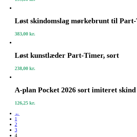
omslag
lys
brun
Løst
skindomslag
Løst skindomslag mørkebrunt til Part
mørkebrunt
til
383,00
kr.
Part-
Timer
Løst
kunstlæder
Løst kunstlæder Part-Timer, sort
Part-
Timer,
238,00
kr.
sort
A-
plan
A-plan Pocket 2026 sort imiteret skind
Pocket
2026
126,25
kr.
sort
imiteret
←
skind
1
2
3
4