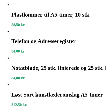
Timer
Plastlommer
til
Plastlommer til A5-timer, 10 stk.
A5-
timer,
88,50
kr.
10
stk.
Telefon
og
Telefon og Adresseregister
Adresseregister
84,00
kr.
Notatblade,
25
Notatblade, 25 stk. linierede og 25 stk.
stk.
linierede
84,00
kr.
og
25
stk.
Løst
kvadrerede.
Sort
Løst Sort kunstlæderomslag A5-timer
kunstlæderomslag
A5-
312,50
kr.
timer