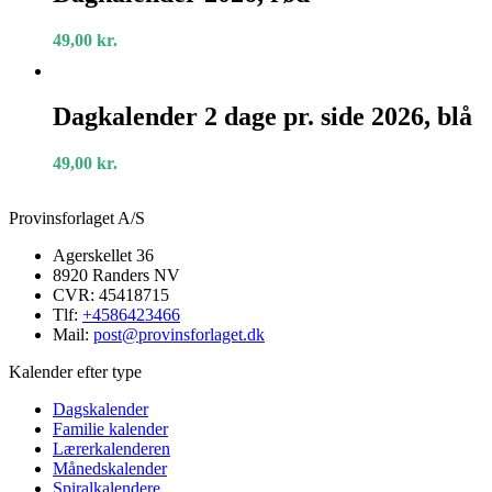
rød
49,00
kr.
Dagkalender
2
Dagkalender 2 dage pr. side 2026, blå
dage
pr.
49,00
kr.
side
2026,
blå
Provinsforlaget A/S
Agerskellet 36
8920 Randers NV
CVR: 45418715
Tlf:
+4586423466
Mail:
post@provinsforlaget.dk
Kalender efter type
Dagskalender
Familie kalender
Lærerkalenderen
Månedskalender
Spiralkalendere