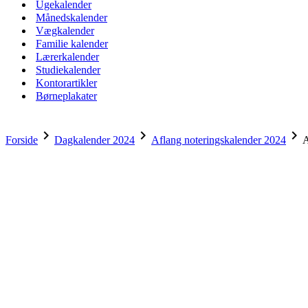
Ugekalender
Månedskalender
Vægkalender
Familie kalender
Lærerkalender
Studiekalender
Kontorartikler
Børneplakater
chevron_right
chevron_right
chevron_right
Forside
Dagkalender 2024
Aflang noteringskalender 2024
A