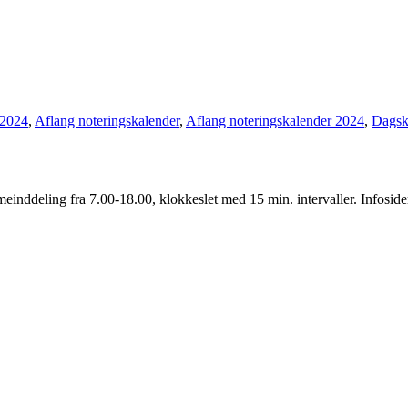
 2024
,
Aflang noteringskalender
,
Aflang noteringskalender 2024
,
Dagsk
inddeling fra 7.00-18.00, klokkeslet med 15 min. intervaller. Infoside