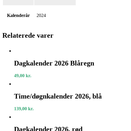
Kalenderår
2024
Relaterede varer
Dagkalender
2026
Dagkalender 2026 Blåregn
Blåregn
49,00
kr.
Time/døgnkalender
2026,
Time/døgnkalender 2026, blå
blå
139,00
kr.
Dagkalender
2026,
Dagkalender 2026, rød