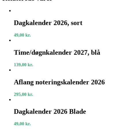
Dagkalender
2026,
Dagkalender 2026, sort
sort
49,00
kr.
Time/døgnkalender
2027,
Time/døgnkalender 2027, blå
blå
139,00
kr.
Aflang
noteringskalender
Aflang noteringskalender 2026
2026
295,00
kr.
Dagkalender
2026
Dagkalender 2026 Blade
Blade
49,00
kr.