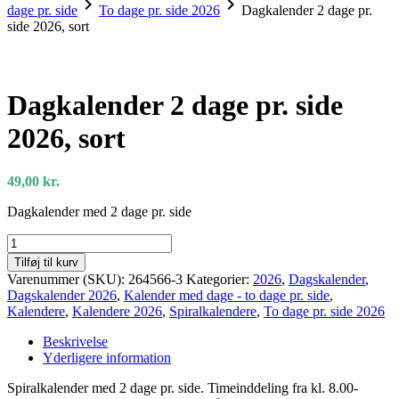
chevron_right
chevron_right
dage pr. side
To dage pr. side 2026
Dagkalender 2 dage pr.
side 2026, sort
Dagkalender 2 dage pr. side
2026, sort
49,00
kr.
Dagkalender med 2 dage pr. side
Dagkalender
2
Tilføj til kurv
dage
Varenummer (SKU):
264566-3
Kategorier:
2026
,
Dagskalender
,
pr.
Dagskalender 2026
,
Kalender med dage - to dage pr. side
,
side
Kalendere
,
Kalendere 2026
,
Spiralkalendere
,
To dage pr. side 2026
2026,
sort
Beskrivelse
antal
Yderligere information
Spiralkalender med 2 dage pr. side. Timeinddeling fra kl. 8.00-