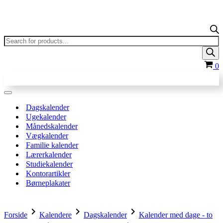
Products
search
In
0
Navigation
menu
Dagskalender
Ugekalender
Månedskalender
Vægkalender
Familie kalender
Lærerkalender
Studiekalender
Kontorartikler
Børneplakater
chevron_right
chevron_right
chevron_right
Forside
Kalendere
Dagskalender
Kalender med dage - to