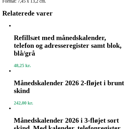
Format: 7,45 x 13,2 cm.
Relaterede varer
Refillsæt
med
Refillsæt med månedskalender,
månedskalender,
telefon og adresseregister samt blok,
telefon
og
blå/grå
adresseregister
samt
48,25
kr.
blok,
blå/grå
Månedskalender
2026
Månedskalender 2026 2-fløjet i brunt
2-
skind
fløjet
i
brunt
242,00
kr.
skind
Månedskalender
2026
Månedskalender 2026 i 3-fløjet sort
i
skind. Med kalender, telefonregister
3-