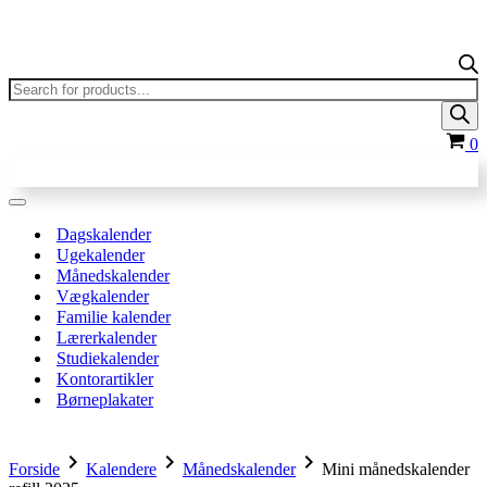
Products
search
In
0
Navigation
menu
Dagskalender
Ugekalender
Månedskalender
Vægkalender
Familie kalender
Lærerkalender
Studiekalender
Kontorartikler
Børneplakater
chevron_right
chevron_right
chevron_right
Forside
Kalendere
Månedskalender
Mini månedskalender