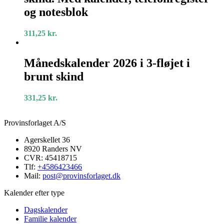
fløjet
og notesblok
sort
skind.
311,25
kr.
Med
kalender,
Månedskalender
telefonregister
2026
Månedskalender 2026 i 3-fløjet i
og
i
notesblok
brunt skind
3-
fløjet
i
331,25
kr.
brunt
skind
Provinsforlaget A/S
Agerskellet 36
8920 Randers NV
CVR: 45418715
Tlf:
+4586423466
Mail:
post@provinsforlaget.dk
Kalender efter type
Dagskalender
Familie kalender