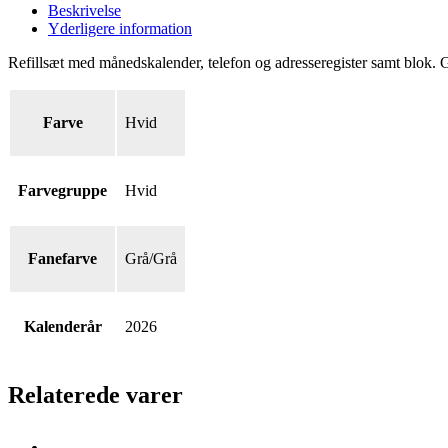
og
Beskrivelse
adresseregister
Yderligere information
samt
blok,
Refillsæt med månedskalender, telefon og adresseregister samt blok. G
grå/grå
antal
Farve
Hvid
Farvegruppe
Hvid
Fanefarve
Grå/Grå
Kalenderår
2026
Relaterede varer