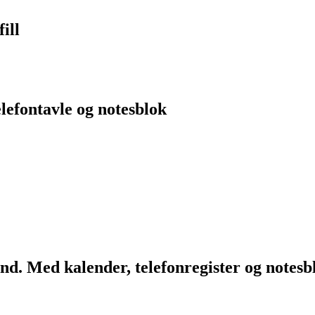
ill
efontavle og notesblok
ind. Med kalender, telefonregister og notesb