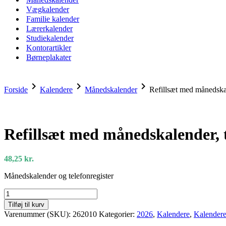
Vægkalender
Familie kalender
Lærerkalender
Studiekalender
Kontorartikler
Børneplakater
chevron_right
chevron_right
chevron_right
Forside
Kalendere
Månedskalender
Refillsæt med månedskal
Refillsæt med månedskalender, t
48,25
kr.
Månedskalender og telefonregister
Refillsæt
med
Tilføj til kurv
månedskalender,
Varenummer (SKU):
262010
Kategorier:
2026
,
Kalendere
,
Kalender
telefon