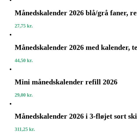
Månedskalender
2026
Månedskalender 2026 blå/grå faner, ref
blå/grå
faner,
27,75
kr.
refill
Månedskalender
2026
Månedskalender 2026 med kalender, tel
med
kalender,
44,50
kr.
telefontavle
og
notesblok
Mini
månedskalender
Mini månedskalender refill 2026
refill
2026
29,00
kr.
Månedskalender
2026
Månedskalender 2026 i 3-fløjet sort sk
i
3-
311,25
kr.
fløjet
sort