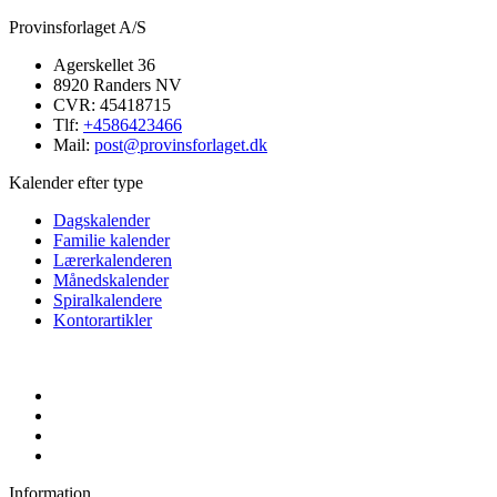
skind.
Provinsforlaget A/S
Med
kalender,
Agerskellet 36
telefonregister
8920 Randers NV
og
CVR: 45418715
notesblok
Tlf:
+4586423466
Mail:
post@provinsforlaget.dk
Kalender efter type
Dagskalender
Familie kalender
Lærerkalenderen
Månedskalender
Spiralkalendere
Kontorartikler
Information