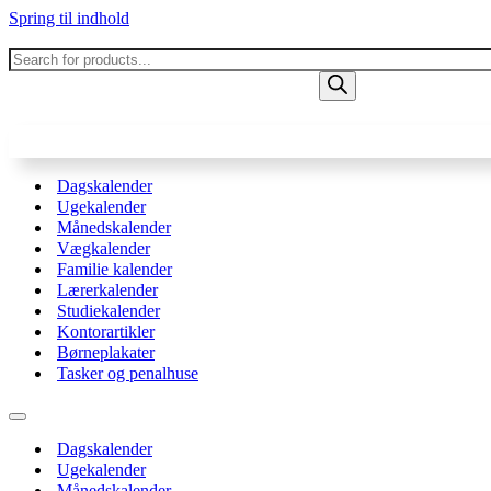
Spring til indhold
Products
search
Dagskalender
Ugekalender
Månedskalender
Vægkalender
Familie kalender
Lærerkalender
Studiekalender
Kontorartikler
Børneplakater
Tasker og penalhuse
Navigation
menu
Dagskalender
Ugekalender
Månedskalender