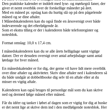
Den praktiske kalender er inddelt med lyse- og mørkegrå faner, der
giver et nemt overblik over de forskellige måneder på året.
Med en måned pr. opslag kan du hurtig slå op på den pågælende
måned og se dine aftaler.
I Månedskalenderen kan du også finde en årsoversigt over både
indeværende og det efterfølgende år.
Som et ekstra tillæg er der i kalenderen både telefonregister og
notesblok.
Format omslag: 10,0 x 17,4 cm.
I månedskalenderen kan du se alle årets helligdage samt vigtige
datoer. Der er desuden oversigt over antal arbejdsdage samt antal
lørdage for hver måned.
En månedskalender er for dig, der gerne vil have lidt mere overblik
over dine aftaler og aktiviteter. Skriv dine aftaler ned i kalenderen så
du både undgår at dobbeltbooke dig selv til en aftale eller at du
misser en vigtig aftale.
Kalenderen kan også bruges til personlige mål som du kan skrive
ned og dermed følge måned efter måned.
Får du idéer og tanker i løbet af dagen som er vigtig for dig at huske
er det nemt lige at skrive dem ind i den medfølgende notesblok. Her