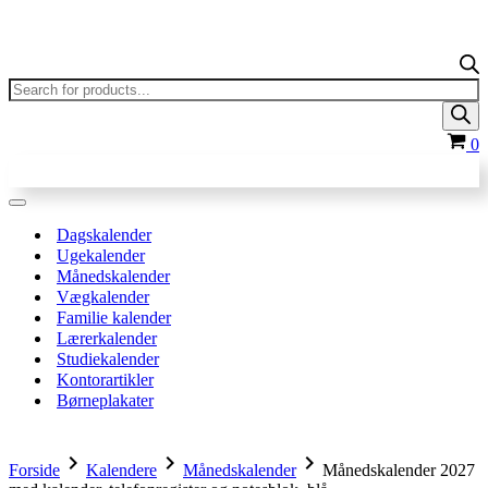
Products
search
In
0
Navigation
menu
Dagskalender
Ugekalender
Månedskalender
Vægkalender
Familie kalender
Lærerkalender
Studiekalender
Kontorartikler
Børneplakater
chevron_right
chevron_right
chevron_right
Forside
Kalendere
Månedskalender
Månedskalender 2027