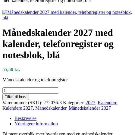
med kalender, telefonregister og notesblok, blå
Månedskalender 2027 med
kalender, telefonregister og
notesblok, blå
55,50
kr.
Månedskalender og telefonregister
Månedskalender
2027
Tilføj til kurv
med
Varenummer (SKU):
272036-3
Kategorier:
2027
,
Kalendere
,
kalender,
Kalendere 2027
,
Månedskalender
,
Månedskalender 2027
telefonregister
og
Beskrivelse
notesblok,
Yderligere information
blå
antal
Få mere overblik over hverdagen med en månedskalender.