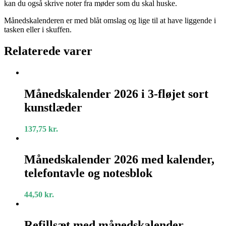
kan du også skrive noter fra møder som du skal huske.
Månedskalenderen er med blåt omslag og lige til at have liggende i
tasken eller i skuffen.
Relaterede varer
Månedskalender
2026
Månedskalender 2026 i 3-fløjet sort
i
kunstlæder
3-
fløjet
sort
137,75
kr.
kunstlæder
Månedskalender
2026
Månedskalender 2026 med kalender,
med
telefontavle og notesblok
kalender,
telefontavle
og
44,50
kr.
notesblok
Refillsæt
med
Refillsæt med månedskalender,