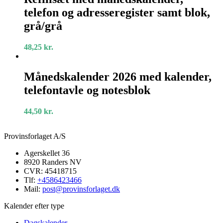
månedskalender,
telefon og adresseregister samt blok,
telefon
og
grå/grå
adresseregister
samt
48,25
kr.
blok,
grå/grå
Månedskalender
2026
Månedskalender 2026 med kalender,
med
telefontavle og notesblok
kalender,
telefontavle
og
44,50
kr.
notesblok
Provinsforlaget A/S
Agerskellet 36
8920 Randers NV
CVR: 45418715
Tlf:
+4586423466
Mail:
post@provinsforlaget.dk
Kalender efter type
Dagskalender